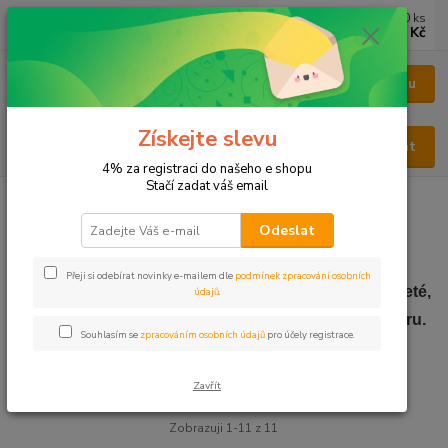
0
ks
CZK
za
0 Kč
Menu
Získejte slevu
Hledat
4% za registraci do našeho e shopu
Stačí zadat váš email
Úvod
BYLINY
BYLINNÉ PRÁŠKY
Odeslat
BYLINNÉ PRÁŠKY
Přeji si odebírat novinky e-mailem dle
podmínek zpracování osobních
Prášky nabízené v této kategorii jsou vždy jemně mleté,
údajů
.
pokud to zpracování umožňuje, tak až do formy pudru.
Souhlasím se
zpracováním osobních údajů
pro účely registrace.
Nejnovější
Nejlevnější
Nejdražší
Zavřít
Zobrazuji 1-11 z 11