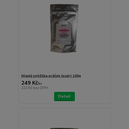
Mladá vojtěška prášek (pudr) 100g
249 Kč
/
ks
222 Kč
bez DPH
Detail