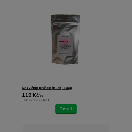
Kotvičník prášek (pudr) 100g
119 Kč
/
ks
106 Kč
bez DPH
Detail