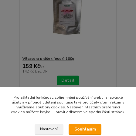
Vilcacora prášek (pudr) 100g
159 Kč
/
ks
142 Kč
bez DPH
Detail
Pro základní funkčnost, zpříjemnění používání webu, analytické
strana
z 1
účely a v případě udělení souhlasu také pro účely cílení reklamy
využíváme soubory cookies. Nastavení vlastních preferencí
cookies můžete kdykoli upravit odkazem ve spodní části stránek.
Souhlasím
Nastavení