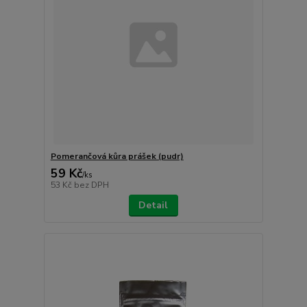
Pomerančová kůra prášek (pudr)
59 Kč
/
ks
53 Kč
bez DPH
Detail