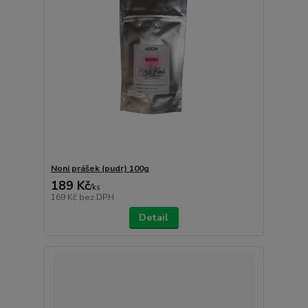
Noni prášek (pudr) 100g
189 Kč
/
ks
169 Kč
bez DPH
Detail