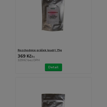
Rozchodnice prášek (pudr) 75g
369 Kč
/
ks
329 Kč
bez DPH
Detail