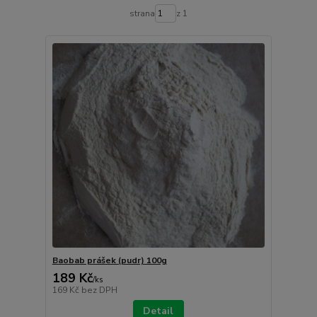
strana
z 1
Baobab prášek (pudr) 100g
189 Kč
/
ks
169 Kč
bez DPH
Detail