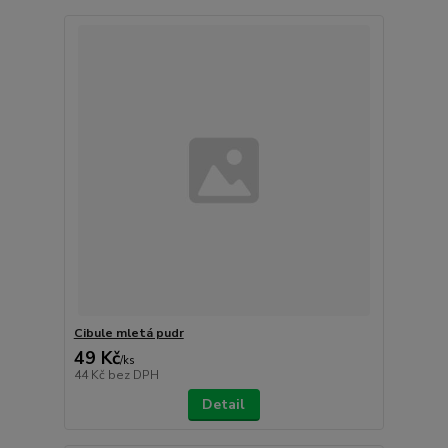
Cibule mletá pudr
49 Kč
/
ks
44 Kč
bez DPH
Detail