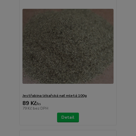
Jestřabina lékařská nať mletá 100g
89 Kč
/
ks
79 Kč
bez DPH
Detail