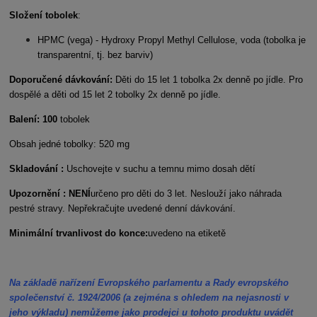
Složení tobolek
:
HPMC (vega) - Hydroxy Propyl Methyl Cellulose, voda (tobolka je
transparentní, tj. bez barviv)
Doporučené dávkování:
Děti do 15 let 1 tobolka 2x denně po jídle. Pro
dospělé a děti od 15 let 2 tobolky 2x denně po jídle.
Balení: 100
tobolek
Obsah jedné tobolky: 520 mg
Skladování :
Uschovejte v suchu a temnu mimo dosah dětí
Upozornění : NENÍ
určeno pro děti do 3 let. Neslouží jako náhrada
pestré stravy. Nepřekračujte uvedené denní dávkování.
Minimální trvanlivost do konce:
uvedeno na etiketě
Na základě nařízení Evropského parlamentu a Rady evropského
společenství č. 1924/2006 (a zejména s ohledem na nejasnosti v
jeho výkladu) nemůžeme jako prodejci u tohoto produktu uvádět