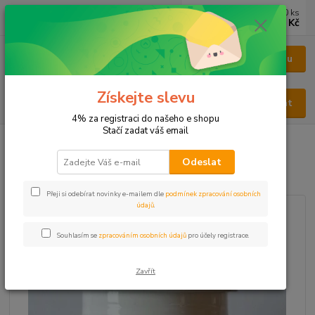
0
ks
CZK
za
0 Kč
Menu
Získejte slevu
Hledat
4% za registraci do našeho e shopu
Stačí zadat váš email
Úvod
KAPSLE
KAPSLE BYLINNÉ
Bylinné kapsle Hořec žlutý
Odeslat
Bylinné kapsle Hořec žlutý
Přeji si odebírat novinky e-mailem dle
podmínek zpracování osobních
údajů
.
Souhlasím se
zpracováním osobních údajů
pro účely registrace.
Zavřít