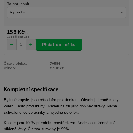
Balení kapslí
159 Kč
/
ks
131 Kč
bez DPH
Přidat do košíku
Číslo produktu:
70584
Výrobce:
YZOP.cz
Kompletní specifikace
Bylinné kapsle jsou přírodním prostředkem. Obsahují jemně mletý
kořen. Tento produkt byl uveden na trh jako doplněk stravy. Nemá
schválené léčivé účinky a nejedná se o lék.
Kapsle jsou 100% přírodním prostředkem. Neobsahují žádné jiné
přidané látky. Čistota suroviny je 99%.