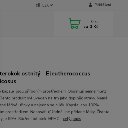
Přihlášení
CZK
0
ks
za
0 Kč
terokok ostnitý - Eleutherococcus
icosus
é kapsle jsou přírodním prostředkem. Obsahují jemně mletý
 Tento produkt byl uveden na trh jako doplněk stravy. Nemá
ené léčivé účinky a nejedná se o lék. Kapsle jsou 100%
ním prostředkem. Neobsahují žádné jiné přidané látky. Čistota
ny je 99%. Složení tobolek: HPMC...
celý popis