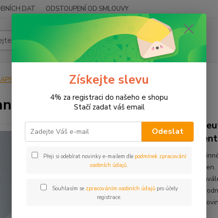
BNÍCH DAT
ODSTOUPENÍ OD SMLOUVY
Hledat
Získejte slevu
KAPSLE
KAPSLE BYLINNÉ
Bylinné kapsle Eleuterokok ostnitý
4% za registraci do našeho e shopu
nné kapsle Eleuterokok ostnitý
Stačí zadat váš email
Eleu
Odeslat
Sent
Bylinn
Přeji si odebírat novinky e-mailem dle
podmínek zpracování
osobních údajů
.
kořen.
schvál
Souhlasím se
zpracováním osobních údajů
pro účely
přírod
registrace.
surovi