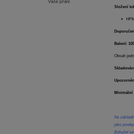
Vaše přání
Složení to
HPMC
Doporučen
Balení: 10
Obsah jedn
Skladován
Upozorněn
Minimální 
Na základě
jako prodej
Bohužel se