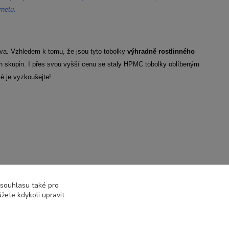
netu.
va. Vzhledem k tomu, že jsou tyto tobolky
výhradně rostlinného
h skupin. I přes svou vyšší cenu se staly HPMC tobolky oblíbeným
 je vyzkoušejte!
 souhlasu také pro
žete kdykoli upravit