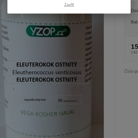
Zavřít
Dos
Bal
15
142
Číslo p