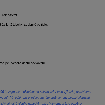
. bez barviv)
d 15 let 2 tobolky 2x denně po jídle.
ekračujte uvedené denní dávkování.
006 (a zejména s ohledem na nejasnosti v jeho výkladu) nemůžeme
rzení. Původní text uvedený na této stránce tedy pozbyl platnosti.
zřejmě ještě dlouho nebude), takže Vám zde k této položce