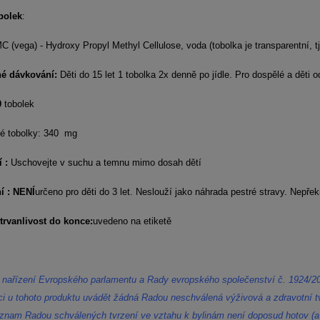
bolek
:
 (vega) - Hydroxy Propyl Methyl Cellulose, voda (tobolka je transparentní, tj
é dávkování:
Děti do 15 let 1 tobolka 2x denně po jídle. Pro dospělé a děti o
0
tobolek
é tobolky: 340 mg
í :
Uschovejte v suchu a temnu mimo dosah dětí
í : NENÍ
určeno pro děti do 3 let. Neslouží jako náhrada pestré stravy. Nepř
trvanlivost do konce:
uvedeno na etiketě
 nařízení Evropského parlamentu a Rady evropského společenství č. 1924/2
ci u tohoto produktu uvádět žádná Radou neschválená výživová a zdravotní tv
znam Radou schválených tvrzení ve vztahu k bylinám není doposud hotov (a 