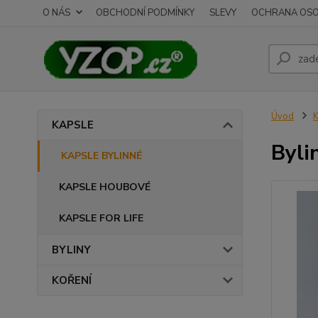
O NÁS
OBCHODNÍ PODMÍNKY
SLEVY
OCHRANA OSO
Úvod
KAPSLE
Byli
KAPSLE BYLINNÉ
KAPSLE HOUBOVÉ
KAPSLE FOR LIFE
BYLINY
KOŘENÍ