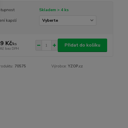
tupnost
Skladem > 4 ks
ení kapslí
9 Kč
/
ks
Přidat do košíku
 Kč
bez DPH
roduktu:
70575
Výrobce:
YZOP.cz