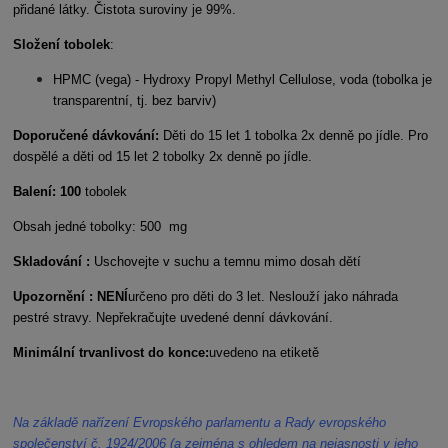
přidané látky. Čistota suroviny je 99%.
Složení tobolek
:
HPMC (vega) - Hydroxy Propyl Methyl Cellulose, voda (tobolka je
transparentní, tj. bez barviv)
Doporučené dávkování:
Děti do 15 let 1 tobolka 2x denně po jídle. Pro
dospělé a děti od 15 let 2 tobolky 2x denně po jídle.
Balení: 100
tobolek
Obsah jedné tobolky: 500 mg
Skladování :
Uschovejte v suchu a temnu mimo dosah dětí
Upozornění : NENÍ
určeno pro děti do 3 let. Neslouží jako náhrada
pestré stravy. Nepřekračujte uvedené denní dávkování.
Minimální trvanlivost do konce:
uvedeno na etiketě
Na základě nařízení Evropského parlamentu a Rady evropského
společenství č. 1924/2006 (a zejména s ohledem na nejasnosti v jeho