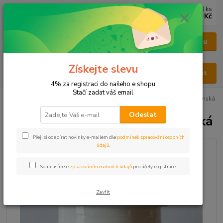
0
ks
CZK
za
0 Kč
Menu
Získejte slevu
Hledat
4% za registraci do našeho e shopu
Stačí zadat váš email
Úvod
KAPSLE
KAPSLE HOUBOVÉ
Houbové kapsle Housenice čínská
Odeslat
Houbové kapsle Housenice čínská
Přeji si odebírat novinky e-mailem dle
podmínek zpracování osobních
údajů
.
Souhlasím se
zpracováním osobních údajů
pro účely registrace.
Zavřít