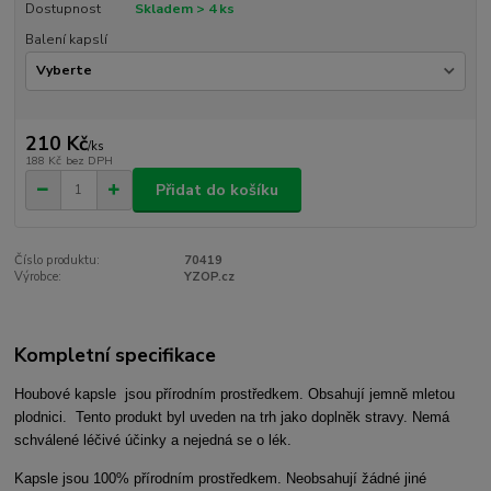
Dostupnost
Skladem > 4 ks
Balení kapslí
210 Kč
/
ks
188 Kč
bez DPH
Přidat do košíku
Číslo produktu:
70419
Výrobce:
YZOP.cz
Kompletní specifikace
Houbové kapsle jsou přírodním prostředkem. Obsahují jemně mletou
plodnici. Tento produkt byl uveden na trh jako doplněk stravy. Nemá
schválené léčivé účinky a nejedná se o lék.
Kapsle jsou 100% přírodním prostředkem. Neobsahují žádné jiné