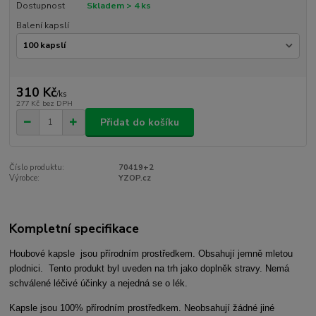
Dostupnost
Skladem > 4 ks
Balení kapslí
310 Kč
/
ks
277 Kč
bez DPH
Přidat do košíku
Číslo produktu:
70419+2
Výrobce:
YZOP.cz
Kompletní specifikace
Houbové kapsle jsou přírodním prostředkem. Obsahují jemně mletou
plodnici. Tento produkt byl uveden na trh jako doplněk stravy. Nemá
schválené léčivé účinky a nejedná se o lék.
Kapsle jsou 100% přírodním prostředkem. Neobsahují žádné jiné