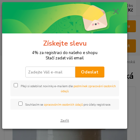
0
ks
CZK
za
0 Kč
Menu
Získejte slevu
Hledat
4% za registraci do našeho e shopu
Stačí zadat váš email
Úvod
KAPSLE
KAPSLE HOUBOVÉ
Houbové kapsle Housenice čínská
Odeslat
Houbové kapsle Housenice čínská
Přeji si odebírat novinky e-mailem dle
podmínek zpracování osobních
údajů
.
Souhlasím se
zpracováním osobních údajů
pro účely registrace.
Zavřít