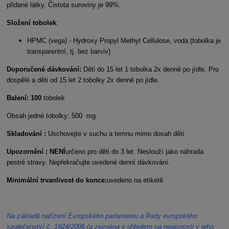
přidané látky. Čistota suroviny je 99%.
Složení tobolek
:
HPMC (vega) - Hydroxy Propyl Methyl Cellulose, voda (tobolka je
transparentní, tj. bez barviv)
Doporučené dávkování:
Děti do 15 let 1 tobolka 2x denně po jídle. Pro
dospělé a děti od 15 let 2 tobolky 2x denně po jídle.
Balení: 100
tobolek
Obsah jedné tobolky: 500 mg
Skladování :
Uschovejte v suchu a temnu mimo dosah dětí
Upozornění : NENÍ
určeno pro děti do 3 let. Neslouží jako náhrada
pestré stravy. Nepřekračujte uvedené denní dávkování.
Minimální trvanlivost do konce:
uvedeno na etiketě
Na základě nařízení Evropského parlamentu a Rady evropského
společenství č. 1924/2006 (a zejména s ohledem na nejasnosti v jeho