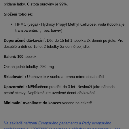
přidané látky. Čistota suroviny je 99%.
Složení tobolek
:
HPMC (vega) - Hydroxy Propyl Methyl Cellulose, voda (tobolka je
transparentní, tj. bez barviv)
Doporučené dávkování:
Děti do 15 let 1 tobolka 2x denně po jídle. Pro
dospělé a děti od 15 let 2 tobolky 2x denně po jídle.
Balení: 100
tobolek
Obsah jedné tobolky: 280 mg
Skladování :
Uschovejte v suchu a temnu mimo dosah dětí
Upozornění : NENÍ
určeno pro děti do 3 let. Neslouží jako náhrada
pestré stravy. Nepřekračujte uvedené denní dávkování.
Minimální trvanlivost do konce:
uvedeno na etiketě
Na základě nařízení Evropského parlamentu a Rady evropského