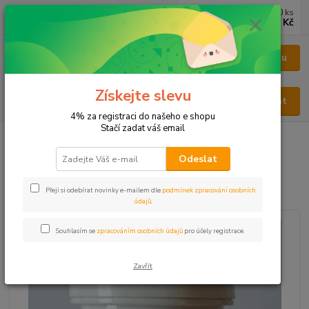
0
ks
CZK
za
0 Kč
Menu
Získejte slevu
Hledat
4% za registraci do našeho e shopu
Stačí zadat váš email
Úvod
KAPSLE
KAPSLE BYLINNÉ
Bylinné kapsle Růže šípková
Odeslat
Bylinné kapsle Růže šípková
Přeji si odebírat novinky e-mailem dle
podmínek zpracování osobních
Novinka
údajů
.
Souhlasím se
zpracováním osobních údajů
pro účely registrace.
Zavřít