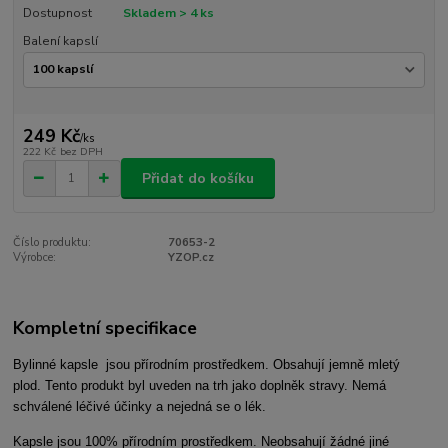
Dostupnost
Skladem > 4 ks
Balení kapslí
249 Kč
/
ks
222 Kč
bez DPH
Přidat do košíku
Číslo produktu:
70653-2
Výrobce:
YZOP.cz
Kompletní specifikace
Bylinné kapsle jsou přírodním prostředkem. Obsahují jemně mletý
plod. Tento produkt byl uveden na trh jako doplněk stravy. Nemá
schválené léčivé účinky a nejedná se o lék.
Kapsle jsou 100% přírodním prostředkem. Neobsahují žádné jiné