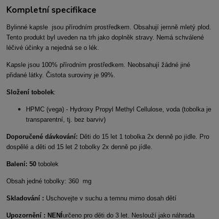
Kompletní specifikace
Bylinné kapsle jsou přírodním prostředkem. Obsahují jemně mletý plod.
Tento produkt byl uveden na trh jako doplněk stravy. Nemá schválené
léčivé účinky a nejedná se o lék.
Kapsle jsou 100% přírodním prostředkem. Neobsahují žádné jiné
přidané látky. Čistota suroviny je 99%.
Složení tobolek
:
HPMC (vega) - Hydroxy Propyl Methyl Cellulose, voda (tobolka je
transparentní, tj. bez barviv)
Doporučené dávkování:
Děti do 15 let 1 tobolka 2x denně po jídle. Pro
dospělé a děti od 15 let 2 tobolky 2x denně po jídle.
Balení: 50
tobolek
Obsah jedné tobolky: 360 mg
Skladování :
Uschovejte v suchu a temnu mimo dosah dětí
Upozornění : NENÍ
určeno pro děti do 3 let. Neslouží jako náhrada