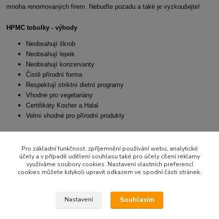
mnoha renomovaných firem. Nebuďte pozadu a také je vyzkoušejte!
HPMC tobolky - výhody
Neobsahují škrob
Neobsahují lepek
Neobsahují konzervanty
Čistě přírodní forma
Respektují striktní dietní programy
Vhodné pro vegetariány
Certifikáty Kosher a Halal
Velmi vhodné pro přírodní produkty
Pro základní funkčnost, zpříjemnění používání webu, analytické
Zboží zařazeno v kategoriích
účely a v případě udělení souhlasu také pro účely cílení reklamy
využíváme soubory cookies. Nastavení vlastních preferencí
KAPSLE BYLINNÉ
cookies můžete kdykoli upravit odkazem ve spodní části stránek.
Souhlasím
Nastavení