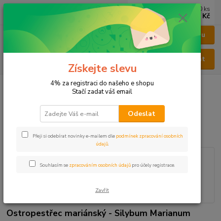
0
ks
CZK
za
0 Kč
Menu
Hledat
Získejte slevu
4% za registraci do našeho e shopu
Úvod
KAPSLE
KAPSLE BYLINNÉ
Bylinné kapsle Ostropestřec
Stačí zadat váš email
mariánský
Bylinné kapsle Ostropestřec
Odeslat
mariánský
Přeji si odebírat novinky e-mailem dle
podmínek zpracování osobních
údajů
.
Souhlasím se
zpracováním osobních údajů
pro účely registrace.
Zavřít
Ostropestřec mariánský - Silybum Marianum