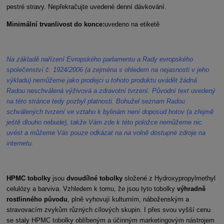
pestré stravy. Nepřekračujte uvedené denní dávkování.
Minimální trvanlivost do konce:
uvedeno na etiketě
Na základě nařízení Evropského parlamentu a Rady evropského
společenství č. 1924/2006 (a zejména s ohledem na nejasnosti v jeho
výkladu) nemůžeme jako prodejci u tohoto produktu uvádět žádná
Radou neschválená výživová a zdravotní tvrzení. Původní text uvedený
na této stránce tedy pozbyl platnosti. Bohužel seznam Radou
schválených tvrzení ve vztahu k bylinám není doposud hotov (a zřejmě
ještě dlouho nebude), takže Vám zde k této položce nemůžeme nic
uvést a můžeme Vás pouze odkázat na na volně dostupné zdroje na
internetu.
HPMC tobolky
jsou
dvoudílné tobolky
složené z Hydroxypropylmethyl
celulózy a barviva. Vzhledem k tomu, že jsou tyto tobolky
výhradně
rostlinného původu
, plně vyhovují kulturním, náboženským a
stravovacím zvykům různých cílových skupin. I přes svou vyšší cenu
se staly HPMC tobolky oblíbeným a účinným marketingovým nástrojem