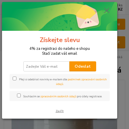
0
ks
CZK
za
0 Kč
Menu
Získejte slevu
Hledat
4% za registraci do našeho e shopu
Stačí zadat váš email
Úvod
KAPSLE
KAPSLE BYLINNÉ
Bylinné kapsle Andělika lékařská
Odeslat
Bylinné kapsle Andělika lékařská
Přeji si odebírat novinky e-mailem dle
podmínek zpracování osobních
údajů
.
Souhlasím se
zpracováním osobních údajů
pro účely registrace.
Zavřít