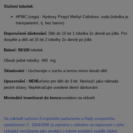
Složení tobolek
:
HPMC (vega) - Hydroxy Propyl Methyl Cellulose, voda (tobolka je
transparentní, tj. bez barviv)
Doporučené dávkování:
Děti do 15 let 1 tobolka 2x denně po jídle. Pro
dospělé a děti od 15 let 2 tobolky 2x denně po jídle.
Balení: 50/100
tobolek
Obsah jedné tobolky: 400 mg
Skladování :
Uschovejte v suchu a temnu mimo dosah dětí
Upozornění : NENÍ
určeno pro děti do 3 let. Neslouží jako náhrada
pestré stravy. Nepřekračujte uvedené denní dávkování.
Minimální trvanlivost do konce:
uvedeno na etiketě
Na základě nařízení Evropského parlamentu a Rady evropského
společenství č. 1924/2006 (a zejména s ohledem na nejasnosti v jeho
výkladu) nemůžeme jako prodejci u tohoto produktu uvádět žádná