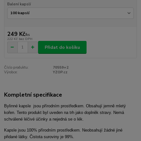
Balení kapslí
249 Kč
/
ks
222 Kč
bez DPH
Přidat do košíku
Číslo produktu:
70559+2
Výrobce:
YZOP.cz
Kompletní specifikace
Bylinné kapsle jsou přírodním prostředkem. Obsahují jemně mletý
kořen. Tento produkt byl uveden na trh jako doplněk stravy. Nemá
schválené léčivé účinky a nejedná se o lék.
Kapsle jsou 100% přírodním prostředkem. Neobsahují žádné jiné
přidané látky. Čistota suroviny je 99%.