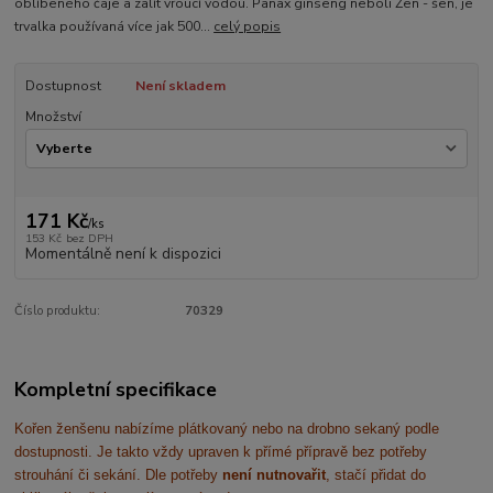
oblíbeného čaje a zalít vroucí vodou. Panax ginseng neboli Žen - šen, je
trvalka používaná více jak 500...
celý popis
Dostupnost
Není skladem
Množství
171 Kč
/
ks
153 Kč
bez DPH
Momentálně není k dispozici
Číslo produktu:
70329
Kompletní specifikace
Kořen ženšenu nabízíme plátkovaný nebo na drobno sekaný podle
dostupnosti. Je takto vždy upraven k přímé přípravě bez potřeby
strouhání či sekání. Dle potřeby
není nutno
vařit
, stačí přidat do