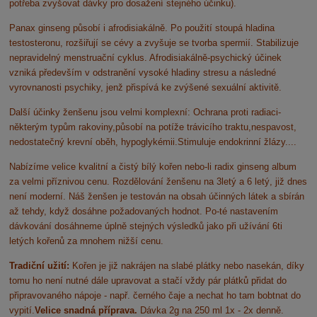
potřeba zvyšovat dávky pro dosažení stejného účinku).
Panax ginseng působí i afrodisiakálně. Po použití stoupá hladina
testosteronu, rozšiřují se cévy a zvyšuje se tvorba spermií. Stabilizuje
nepravidelný menstruační cyklus. Afrodisiakálně-psychický účinek
vzniká především v odstranění vysoké hladiny stresu a následné
vyrovnanosti psychiky, jenž přispívá ke zvýšené sexuální aktivitě.
Další účinky ženšenu jsou velmi komplexní: Ochrana proti radiaci-
některým typům rakoviny,působí na potíže trávicího traktu,nespavost,
nedostatečný krevní oběh, hypoglykémii.Stimuluje endokrinní žlázy....
Nabízíme velice kvalitní a čistý bílý kořen nebo-li radix ginseng album
za velmi příznivou cenu. Rozdělování ženšenu na 3letý a 6 letý, již dnes
není moderní. Náš ženšen je testován na obsah účinných látek a sbírán
až tehdy, když dosáhne požadovaných hodnot. Po-té nastavením
dávkování dosáhneme úplně stejných výsledků jako při užívání 6ti
letých kořenů za mnohem nižší cenu.
Tradiční užití:
Kořen je již nakrájen na slabé plátky nebo nasekán, díky
tomu ho není nutné dále upravovat a stačí vždy pár plátků přidat do
připravovaného nápoje - např. černého čaje a nechat ho tam bobtnat do
vypití.
Velice snadná příprava.
Dávka 2g na 250 ml 1x - 2x denně.