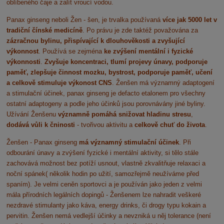
oblíbeného čaje a zalít vroucí vodou.
Panax ginseng neboli Žen - šen, je trvalka používaná
více jak 5000 let v
tradiční čínské medicíně
. Po právu je zde taktéž považována za
zázračnou bylinu, přispívající k dlouhověkosti a zvyšující
výkonnost
. Používá se zejména
ke zvýšení mentální i fyzické
výkonnosti
.
Zvyšuje koncentraci, tlumí projevy únavy, podporuje
paměť, zlepšuje činnost mozku, bystrost, podporuje paměť, učení
a celkově stimuluje výkonost CNS
. Ženšen má významný adaptogení
a stimulační účinek, panax ginseng je defacto etalonem pro všechny
ostatní adaptogeny a podle jeho účinků jsou porovnávány jiné byliny.
Užívání Ženšenu
významně pomáhá snižovat hladinu stresu
,
dodává vůli k čninosti
- tvořivou aktivitu a
celkově chuť do života
.
Ženšen - Panax ginseng
má významný stimulační účinek
. Při
odbourání únavy a zvýšení fyzické i mentální aktivity, si tělo stále
zachovává možnost bez potíží usnout, vlastně zkvalitňuje relaxaci a
noční spánek( několik hodin po užití, samozřejmě neužíváme před
spaním). Je velmi ceněn sportovci a je používán jako jeden z velmi
mála přírodních legálních dopingů - Ženšenem lze nahradit veškeré
nezdravé stimulanty jako káva, energy drinks, či drogy typu kokain a
pervitin. Ženšen nemá vedlejší účinky a nevzniká u něj tolerance (není