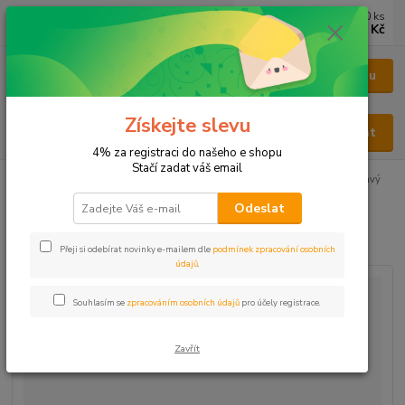
0
ks
CZK
za
0 Kč
Menu
Získejte slevu
Hledat
4% za registraci do našeho e shopu
Stačí zadat váš email
Úvod
BYLINY
BYLINY ŘEZANÉ
KOŘEN - RADIX
Ženšen pravý
řezaný
Odeslat
Ženšen pravý řezaný
Přeji si odebírat novinky e-mailem dle
podmínek zpracování osobních
údajů
.
Souhlasím se
zpracováním osobních údajů
pro účely registrace.
Zavřít