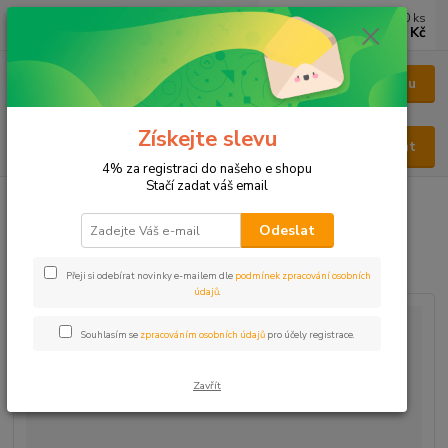
0
ks
CZK
za
0 Kč
Menu
Získejte slevu
Hledat
4% za registraci do našeho e shopu
Stačí zadat váš email
Úvod
BYLINY
BYLINY ŘEZANÉ
NAŤ - HERBA
Vrbovka
malokvětá
Odeslat
Vrbovka malokvětá
Přeji si odebírat novinky e-mailem dle
podmínek zpracování osobních
údajů
.
Souhlasím se
zpracováním osobních údajů
pro účely registrace.
Zavřít