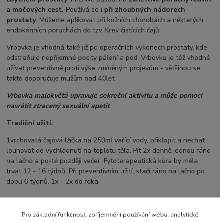
a močových cest.
Používá se i
při zhoubných nádorech
prostaty
. Můžeme aplikovat při kožních chorobách a některých
endokrinních poruchách do tzv. Krev čistících čajů.
Vrbovka je vhodná také již po operačních výkonech prostaty, kde
odstraňuje nepříjemné pocity pálení a pod. Vrbovku je též vhodné
užívat preventivně proti výše zmíněným projevům - většinou se
takto doporučuje mužům nad 40let.
Vrbovka malokvětá upravuje sekreční aktivitu a může pomoci
navrátit ztracený sexuální apetit
Tradiční užití:
1vrchovatá čajová lžička na 250ml vařící vody, přiklopit a nechat
louhovat do vychladnutí na teplotu těla. Pít 2x denně jednou ráno
na lačno a po-té později večer. Fytoterapeutická kůra by měla
trvat 12 - 16 týdnů. Při preventivním užití, stačí ráno na lačno po
dobu 6 týdnů. 1x - 2x do roka.
Pro základní funkčnost, zpříjemnění používání webu, analytické
Zboží zařazeno v kategoriích