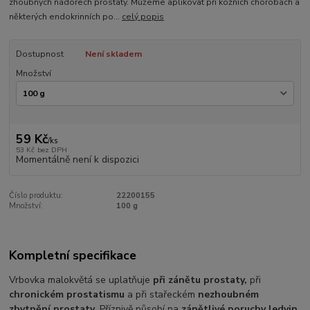
zhoubných nádorech prostaty. Můžeme aplikovat při kožních chorobách a
některých endokrinních po...
celý popis
Dostupnost
Není skladem
Množství
59 Kč
/
ks
53 Kč
bez DPH
Momentálně není k dispozici
Číslo produktu:
22200155
Množství:
100 g
Kompletní specifikace
Vrbovka malokvětá se uplatňuje
při zánětu prostaty,
při
chronickém prostatismu
a při stařeckém
nezhoubném
zbytnění prostaty
. Příznivě působí na
zánětlivé poruchy ledvin