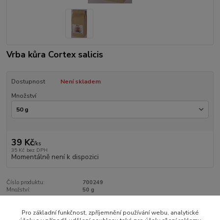
Vrba kůra Cortex salicis
Dostupnost
Není skladem
Množství
39 Kč
/
ks
35 Kč
bez DPH
Momentálně není k dispozici
Číslo produktu:
700249
Množství:
50 g
Pro základní funkčnost, zpříjemnění používání webu, analytické
Zboží zařazeno v kategoriích