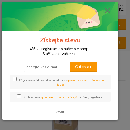
0
ks
CZK
za
0 Kč
Menu
Získejte slevu
Hledat
4% za registraci do našeho e shopu
Stačí zadat váš email
Úvod
BYLINY
BYLINY ŘEZANÉ
KŮRA - CORTEX
Vrba kůra
Odeslat
Vrba kůra
Přeji si odebírat novinky e-mailem dle
podmínek zpracování osobních
údajů
.
Souhlasím se
zpracováním osobních údajů
pro účely registrace.
Zavřít