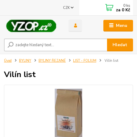
0
ks
CZK
za
0 Kč
Menu
Získejte slevu
Hledat
4% za registraci do našeho e shopu
Stačí zadat váš email
Úvod
BYLINY
BYLINY ŘEZANÉ
LIST - FOLIUM
Vilín list
Odeslat
Vilín list
Přeji si odebírat novinky e-mailem dle
podmínek zpracování osobních
údajů
.
Souhlasím se
zpracováním osobních údajů
pro účely registrace.
Zavřít