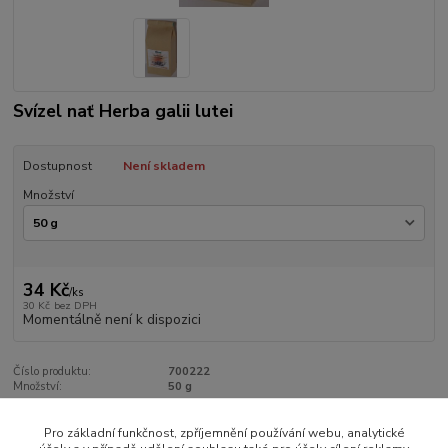
Svízel nať Herba galii lutei
Dostupnost
Není skladem
Množství
34 Kč
/
ks
30 Kč
bez DPH
Momentálně není k dispozici
Číslo produktu:
700222
Množství:
50 g
Pro základní funkčnost, zpříjemnění používání webu, analytické
Zboží zařazeno v kategoriích