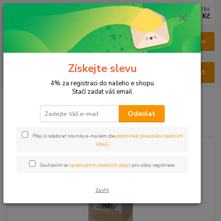
0
ks
CZK
za
0 Kč
Menu
Získejte slevu
Hledat
4% za registraci do našeho e shopu
Stačí zadat váš email
Úvod
BYLINY
BYLINY ŘEZANÉ
NAŤ - HERBA
Svízel nať
Odeslat
Svízel nať
Přeji si odebírat novinky e-mailem dle
podmínek zpracování osobních
údajů
.
Souhlasím se
zpracováním osobních údajů
pro účely registrace.
Zavřít