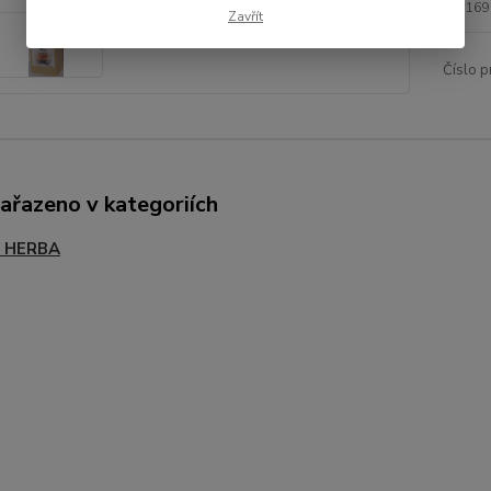
169
Zavřít
Číslo p
zařazeno v kategoriích
- HERBA