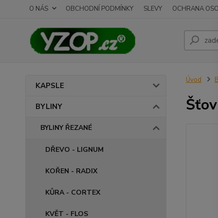
O NÁS
OBCHODNÍ PODMÍNKY
SLEVY
OCHRANA OSO
Úvod
B
KAPSLE
Šťov
BYLINY
BYLINY ŘEZANÉ
DŘEVO - LIGNUM
KOŘEN - RADIX
KŮRA - CORTEX
KVĚT - FLOS