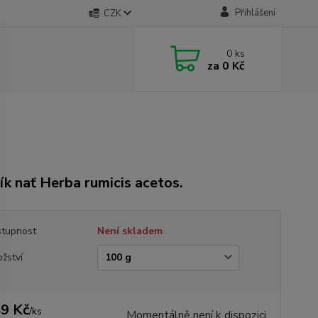
Přihlášení
CZK
0
ks
za
0 Kč
ík nať Herba rumicis acetos.
tupnost
Není skladem
žství
9 Kč
/
ks
Momentálně není k dispozici