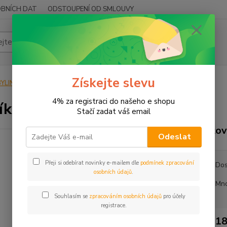
BNÍCH DAT
ODSTOUPENÍ OD SMLOUVY
Hledat
Získejte slevu
YLINY
BYLINY ŘEZANÉ
NAŤ - HERBA
Šťovík nať
4% za registraci do našeho e shopu
ík nať
Stačí zadat váš email
Šťov
Odeslat
Přeji si odebírat novinky e-mailem dle
podmínek zpracování
Dos
osobních údajů
.
Mno
Souhlasím se
zpracováním osobních údajů
pro účely
registrace.
18