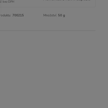
Kč
bez DPH
roduktu:
700215
Množství:
50 g