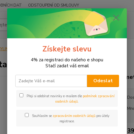
BNÍCH DAT
ODSTOUPENÍ OD SMLOUVY
Hledat
Získejte slevu
YLINY
BYLINY ŘEZANÉ
KOŘEN - RADIX
Smetanka kořen
4% za registraci do našeho e shopu
anka kořen
Stačí zadat váš email
Smet
Odeslat
Přeji si odebírat novinky e-mailem dle
podmínek zpracování
Dos
osobních údajů
.
Mno
Souhlasím se
zpracováním osobních údajů
pro účely
registrace.
39