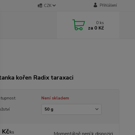
Přihlášení
CZK
0
ks
za
0 Kč
anka kořen Radix taraxaci
tupnost
Není skladem
žství
 Kč
/
ks
Momentálně není k dispozici