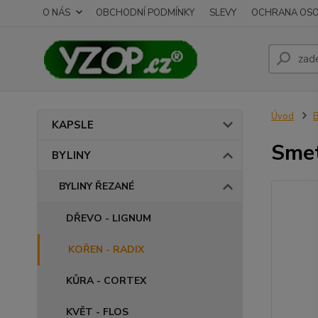
O NÁS
OBCHODNÍ PODMÍNKY
SLEVY
OCHRANA OSO
Úvod
B
KAPSLE
Smet
BYLINY
BYLINY ŘEZANÉ
DŘEVO - LIGNUM
KOŘEN - RADIX
KŮRA - CORTEX
KVĚT - FLOS