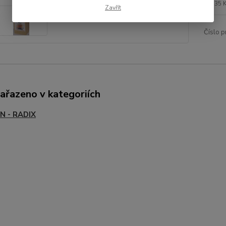
35 
Zavřít
Číslo p
zařazeno v kategoriích
N - RADIX