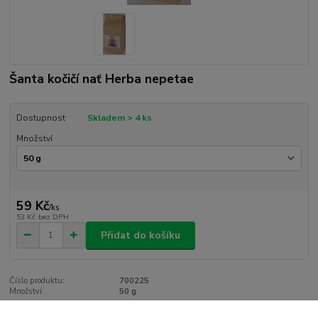
Šanta kočičí nať Herba nepetae
Dostupnost
Skladem > 4 ks
Množství
59 Kč
/
ks
53 Kč
bez DPH
Přidat do košíku
Číslo produktu:
700225
Množství:
50 g