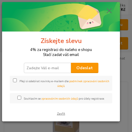
0
ks
CZK
za
0 Kč
Menu
Získejte slevu
Hledat
4% za registraci do našeho e shopu
Stačí zadat váš email
Úvod
BYLINY
BYLINY ŘEZANÉ
NAŤ - HERBA
Šanta kočičí nať
Odeslat
Šanta kočičí nať
Přeji si odebírat novinky e-mailem dle
podmínek zpracování osobních
údajů
.
Souhlasím se
zpracováním osobních údajů
pro účely registrace.
Zavřít