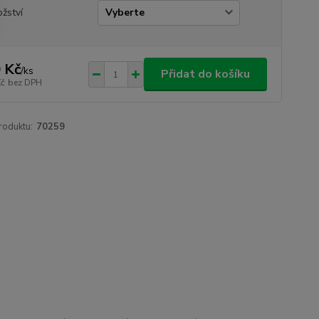
žství
 Kč
/
ks
Přidat do košíku
Kč
bez DPH
roduktu:
70259