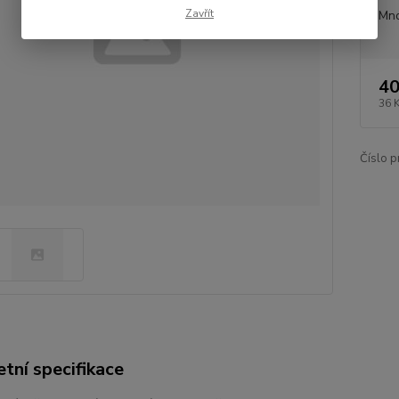
Zavřít
Mno
40
36 
Číslo p
tní specifikace