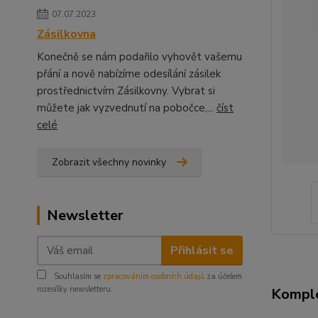
07.07.2023
Zásilkovna
Konečně se nám podařilo vyhovět vašemu
přání a nově nabízíme odesílání zásilek
prostřednictvím Zásilkovny. Vybrat si
můžete jak vyzvednutí na pobočce,...
číst
celé
Zobrazit všechny novinky
Newsletter
Přihlásit se
Souhlasím se
zpracováním osobních údajů
za účelem
rozesílky newsletteru.
Komple