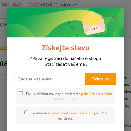
BNÍCH DAT
ODSTOUPENÍ OD SMLOUVY
Hledat
Získejte slevu
KOŘENÍ
Jednodruhové
Rozmarýn mletý
4% za registraci do našeho e shopu
arýn mletý
Stačí zadat váš email
Rozmar
Odeslat
(Lamia
pryskyř
Přeji si odebírat novinky e-mailem dle
podmínek zpracování
Středo
osobních údajů
.
pěstuje
Souhlasím se
zpracováním osobních údajů
pro účely
registrace.
Dos