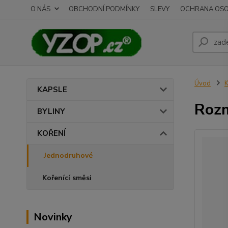
O NÁS
OBCHODNÍ PODMÍNKY
SLEVY
OCHRANA OSO
Úvod
KAPSLE
Rozm
BYLINY
KOŘENÍ
Jednodruhové
Kořenící směsi
Novinky