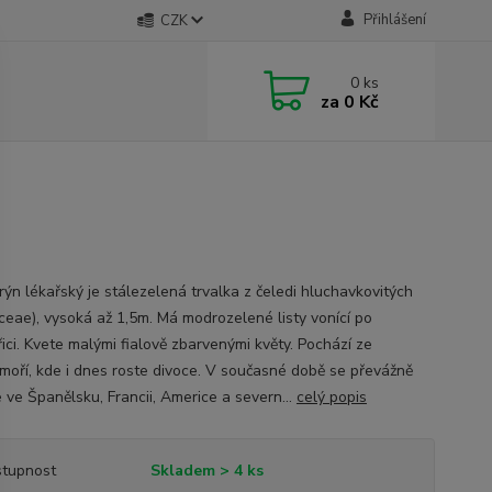
Přihlášení
CZK
0
ks
za
0 Kč
ýn lékařský je stálezelená trvalka z čeledi hluchavkovitých
ceae), vysoká až 1,5m. Má modrozelené listy vonící po
ici. Kvete malými fialově zbarvenými květy. Pochází ze
moří, kde i dnes roste divoce. V současné době se převážně
 ve Španělsku, Francii, Americe a severn...
celý popis
tupnost
Skladem > 4 ks