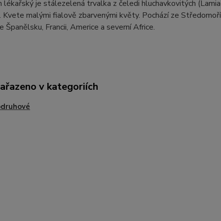
lékařský je stálezelená trvalka z čeledi hluchavkovitých (Lamia
i. Kvete malými fialově zbarvenými květy. Pochází ze Středomoří
e Španělsku, Francii, Americe a severní Africe.
zařazeno v kategoriích
odruhové