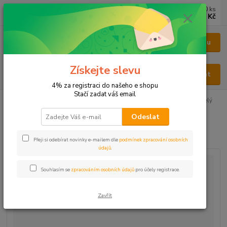
0
ks
CZK
za
0 Kč
Menu
Získejte slevu
Hledat
4% za registraci do našeho e shopu
Stačí zadat váš email
Úvod
BYLINY
BYLINY ŘEZANÉ
LIST - FOLIUM
Rozmarýn celý
řezaný 5mm
Odeslat
Rozmarýn celý řezaný 5mm
Přeji si odebírat novinky e-mailem dle
podmínek zpracování osobních
údajů
.
Souhlasím se
zpracováním osobních údajů
pro účely registrace.
Zavřít