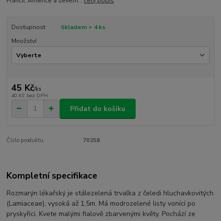
Francii, Americe a severn...
celý popis
Dostupnost
Skladem > 4 ks
Množství
45 Kč
/
ks
40 Kč
bez DPH
Přidat do košíku
Číslo produktu:
70258
Kompletní specifikace
Rozmarýn lékařský je stálezelená trvalka z čeledi hluchavkovitých
(Lamiaceae), vysoká až 1,5m. Má modrozelené listy vonící po
pryskyřici. Kvete malými fialově zbarvenými květy. Pochází ze