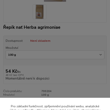
Řepík nať Herba agrimoniae
Dostupnost
Není skladem
Množství
54 Kč
/
ks
48 Kč
bez DPH
Momentálně není k dispozici
Číslo produktu:
700204
Množství:
100 g
Pro základní funkčnost, zpříjemnění používání webu, analytické
Zboží zařazeno v kategoriích