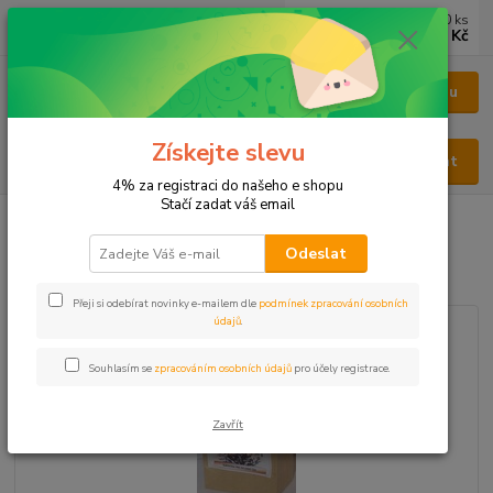
0
ks
CZK
za
0 Kč
Menu
Získejte slevu
Hledat
4% za registraci do našeho e shopu
Stačí zadat váš email
Úvod
BYLINY
BYLINY ŘEZANÉ
NAŤ - HERBA
Řepík nať
Odeslat
Řepík nať
Přeji si odebírat novinky e-mailem dle
podmínek zpracování osobních
údajů
.
Souhlasím se
zpracováním osobních údajů
pro účely registrace.
Zavřít