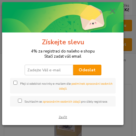
0
ks
CZK
za
0 Kč
Menu
Získejte slevu
Hledat
4% za registraci do našeho e shopu
Stačí zadat váš email
Úvod
BYLINY
BYLINY ŘEZANÉ
KOŘEN - RADIX
Ratan kořen
Odeslat
Ratan kořen
Přeji si odebírat novinky e-mailem dle
podmínek zpracování osobních
údajů
.
Souhlasím se
zpracováním osobních údajů
pro účely registrace.
Zavřít