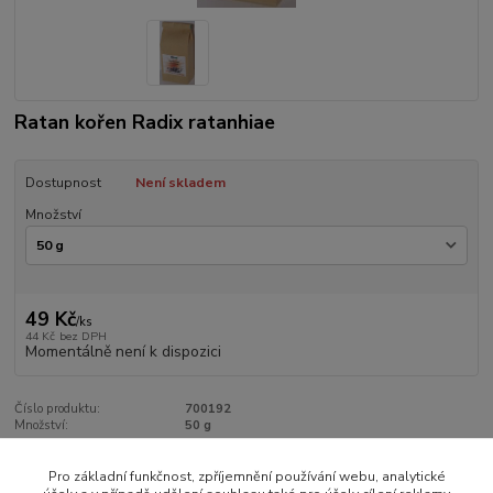
Ratan kořen Radix ratanhiae
Dostupnost
Není skladem
Množství
49 Kč
/
ks
44 Kč
bez DPH
Momentálně není k dispozici
Číslo produktu:
700192
Množství:
50 g
Pro základní funkčnost, zpříjemnění používání webu, analytické
Zboží zařazeno v kategoriích