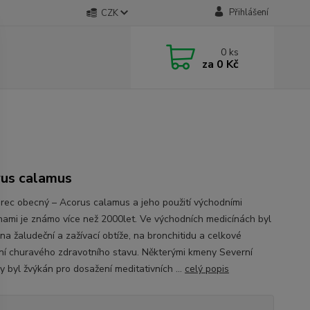
Přihlášení
CZK
0
ks
za
0 Kč
us calamus
rec obecný – Acorus calamus a jeho použití východními
nami je známo více než 2000let. Ve východních medicínách byl
na žaludeční a zažívací obtíže, na bronchitidu a celkové
ní churavého zdravotního stavu. Některými kmeny Severní
y byl žvýkán pro dosažení meditativních ...
celý popis