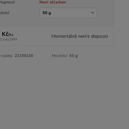
tupnost
Není skladem
žství
 Kč
/
ks
Momentálně není k dispozici
Kč
bez DPH
roduktu:
22200130
Množství:
50 g