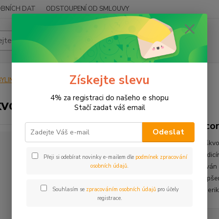
BNÍCH DAT
ODSTOUPENÍ OD SMLOUVY
Hledat
Získejte slevu
YLINY
BYLINY ŘEZANÉ
KOŘEN - RADIX
Puškvorec obecný
4% za registraci do našeho e shopu
vorec obecný
Stačí zadat váš email
Acor
Odeslat
Puškvo
medicí
Přeji si odebírat novinky e-mailem dle
podmínek zpracování
užíván 
osobních údajů
.
zlepše
Amerik
Souhlasím se
zpracováním osobních údajů
pro účely
registrace.