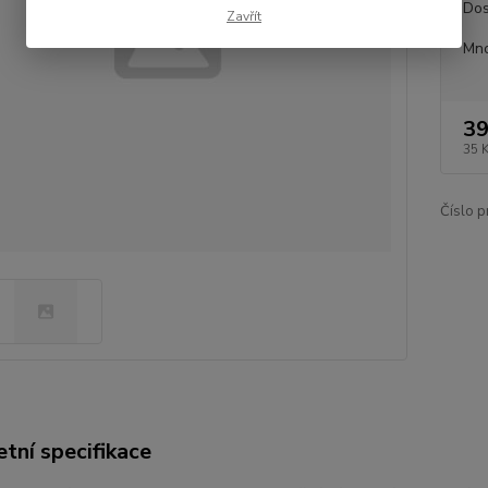
Dos
Zavřít
Mno
39
35 
Číslo p
tní specifikace