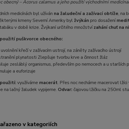
c obecný – Acorus calamus a jeho použití východními medicína
ních medicínách byl užíván
na žaludeční a zažívací obtíže
, na 
ěkterými kmeny Severní Ameriky byl
žvýkán
pro dosažení
medit
tabáku v době krize. Žvýkaní určitého množství
zahání chuť na n
 použití puškvorce obecného:
 uvolnění křečí v zažívacím ustrojí, na záněty zažívacího ústrojí
tranění plynatosti Zlepšuje tvorbu krve a činnost žláz
iluje zesláblý organismus, především po nemocech a u starších 
muluje a euforizuje
použití:
využíváme
macerát
. Přes noc necháme macerovat lžíci
e na lačný žaludek vypijeme.
Odvar:
čajovou lžičku na 250ml stu
zařazeno v kategoriích