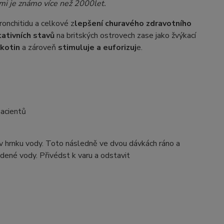
mi je známo více než 2000let.
bronchitidu a celkové z
lepšení churavého zdravotního
ativních stavů
na britských ostrovech zase jako žvýkací
ikotin
a zároveň
stimuluje a euforizuj
e.
pacientů
 v hrnku vody. Toto následně ve dvou dávkách ráno a
dené vody. Přivédst k varu a odstavit