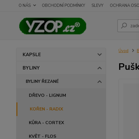
O NÁS
OBCHODNÍ PODMÍNKY
SLEVY
OCHRANA OSO
Úvod
B
KAPSLE
Pušk
BYLINY
BYLINY ŘEZANÉ
DŘEVO - LIGNUM
KOŘEN - RADIX
KŮRA - CORTEX
KVĚT - FLOS