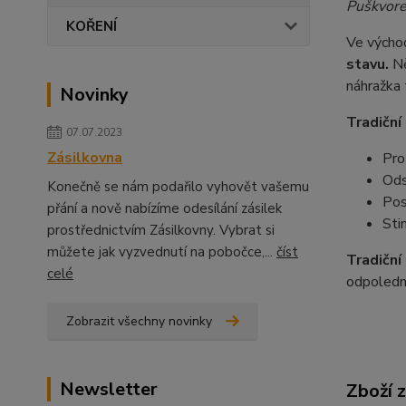
Puškvore
KOŘENÍ
Ve východ
stavu.
N
náhražka 
Novinky
Tradiční
07.07.2023
Zásilkovna
Pro
Ods
Konečně se nám podařilo vyhovět vašemu
Pos
přání a nově nabízíme odesílání zásilek
Sti
prostřednictvím Zásilkovny. Vybrat si
můžete jak vyzvednutí na pobočce,...
číst
Tradiční 
celé
odpoledn
Zobrazit všechny novinky
Newsletter
Zboží 