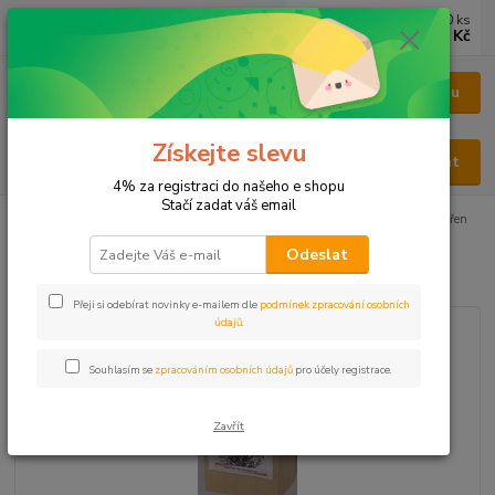
0
ks
CZK
za
0 Kč
Menu
Získejte slevu
Hledat
4% za registraci do našeho e shopu
Stačí zadat váš email
Úvod
BYLINY
BYLINY ŘEZANÉ
KOŘEN - RADIX
Pupava kořen
Odeslat
Pupava kořen
Přeji si odebírat novinky e-mailem dle
podmínek zpracování osobních
údajů
.
Souhlasím se
zpracováním osobních údajů
pro účely registrace.
Zavřít