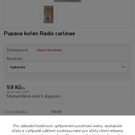
Pupava kořen Radix carlinae
Dostupnost
Není skladem
Množství
59 Kč
/
ks
53 Kč
bez DPH
Momentálně není k dispozici
Číslo produktu:
70109
Pro základní funkčnost, zpříjemnění používání webu, analytické
Zboží zařazeno v kategoriích
účely a v případě udělení souhlasu také pro účely cílení reklamy