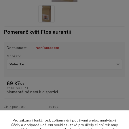
Pomeranč květ Flos aurantii
Dostupnost
Není skladem
Množství
69 Kč
/
ks
62 Kč
bez DPH
Momentálně není k dispozici
Číslo produktu:
70102
Pro základní funkčnost, zpříjemnění používání webu, analytické
Zboží zařazeno v kategoriích
účely a v případě udělení souhlasu také pro účely cílení reklamy