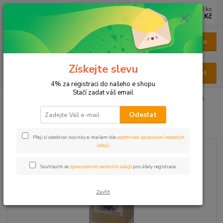
0
ks
CZK
za
0 Kč
Menu
Získejte slevu
Hledat
4% za registraci do našeho e shopu
Stačí zadat váš email
Úvod
BYLINY
BYLINY ŘEZANÉ
KVĚT - FLOS
Pomeranč květ
Odeslat
Pomeranč květ
Přeji si odebírat novinky e-mailem dle
podmínek zpracování osobních
údajů
.
Souhlasím se
zpracováním osobních údajů
pro účely registrace.
Zavřít