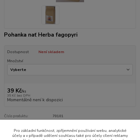
Pohanka nať Herba fagopyri
Dostupnost
Není skladem
Množství
39 Kč
/
ks
35 Kč
bez DPH
Momentálně není k dispozici
Číslo produktu:
70101
Pro základní funkčnost, zpříjemnění používání webu, analytické
Zboží zařazeno v kategoriích
účely a v případě udělení souhlasu také pro účely cílení reklamy