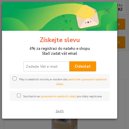
0
ks
CZK
za
0 Kč
Menu
Získejte slevu
Hledat
4% za registraci do našeho e shopu
Stačí zadat váš email
Úvod
BYLINY
BYLINY ŘEZANÉ
NAŤ - HERBA
Pohanka nať
Odeslat
Pohanka nať
Přeji si odebírat novinky e-mailem dle
podmínek zpracování osobních
údajů
.
Souhlasím se
zpracováním osobních údajů
pro účely registrace.
Zavřít