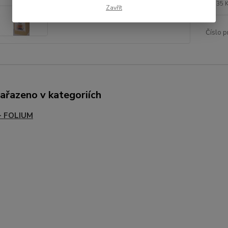
35 
Zavřít
Číslo p
zařazeno v kategoriích
- FOLIUM