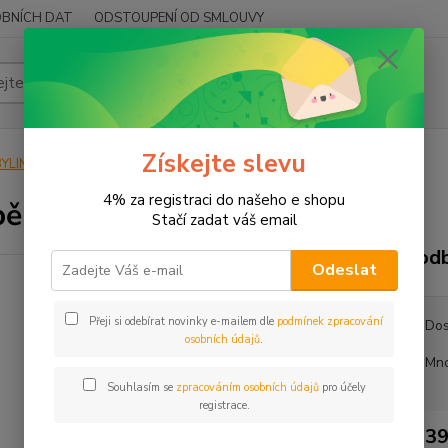
BNÍCH DAT
ODSTOUPENÍ OD SMLOUVY
Hledat
Získejte slevu
YLINY
BYLINY ŘEZANÉ
LIST - FOLIUM
Podběl list
4% za registraci do našeho e shopu
ěl list
Stačí zadat váš email
Podb
Odeslat
Přeji si odebírat novinky e-mailem dle
podmínek zpracování
Dos
osobních údajů
.
Mno
Souhlasím se
zpracováním osobních údajů
pro účely
registrace.
39