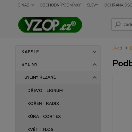
O NÁS
OBCHODNÍ PODMÍNKY
SLEVY
OCHRANA OSO
Úvod
B
KAPSLE
Podb
BYLINY
BYLINY ŘEZANÉ
DŘEVO - LIGNUM
KOŘEN - RADIX
KŮRA - CORTEX
KVĚT - FLOS