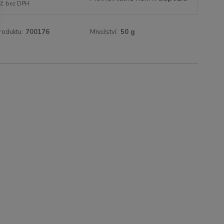
Kč
bez DPH
roduktu:
700176
Množství:
50 g