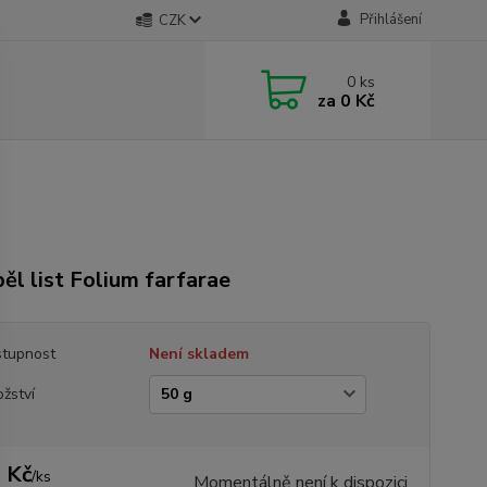
Přihlášení
CZK
0
ks
za
0 Kč
ěl list Folium farfarae
tupnost
Není skladem
žství
 Kč
/
ks
Momentálně není k dispozici