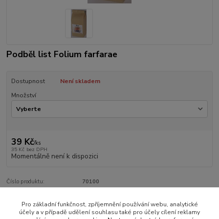
Podběl list Folium farfarae
Dostupnost
Není skladem
Množství
39 Kč
/
ks
35 Kč
bez DPH
Momentálně není k dispozici
Číslo produktu:
70100
Pro základní funkčnost, zpříjemnění používání webu, analytické
Zboží zařazeno v kategoriích
účely a v případě udělení souhlasu také pro účely cílení reklamy