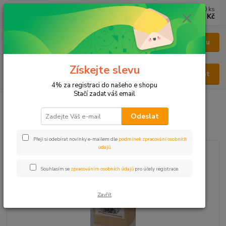
0
ks
CZK
za
0 Kč
Menu
Získejte slevu
Hledat
4% za registraci do našeho e shopu
Stačí zadat váš email
Úvod
BYLINY
BYLINY ŘEZANÉ
LIST - FOLIUM
Podběl list
Odeslat
Podběl list
Přeji si odebírat novinky e-mailem dle
podmínek zpracování osobních
údajů
.
Souhlasím se
zpracováním osobních údajů
pro účely registrace.
Zavřít