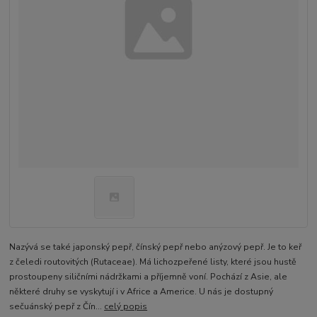
Nazývá se také japonský pepř, čínský pepř nebo anýzový pepř. Je to keř
z čeledi routovitých (Rutaceae). Má lichozpeřené listy, které jsou hustě
prostoupeny siličními nádržkami a příjemně voní. Pochází z Asie, ale
některé druhy se vyskytují i v Africe a Americe. U nás je dostupný
sečuánský pepř z Čín...
celý popis