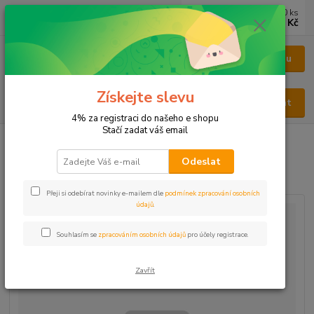
0
ks
CZK
za
0 Kč
Menu
Získejte slevu
Hledat
4% za registraci do našeho e shopu
Stačí zadat váš email
Úvod
KOŘENÍ
Jednodruhové
Pepř sečuánský celý
Odeslat
Pepř sečuánský celý
Přeji si odebírat novinky e-mailem dle
podmínek zpracování osobních
údajů
.
Souhlasím se
zpracováním osobních údajů
pro účely registrace.
Zavřít