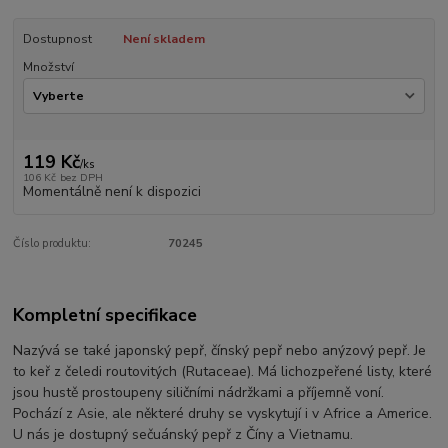
Dostupnost
Není skladem
Množství
119 Kč
/
ks
106 Kč
bez DPH
Momentálně není k dispozici
Číslo produktu:
70245
Kompletní specifikace
Nazývá se také japonský pepř, čínský pepř nebo anýzový pepř. Je
to keř z čeledi routovitých (Rutaceae). Má lichozpeřené listy, které
jsou hustě prostoupeny siličními nádržkami a příjemně voní.
Pochází z Asie, ale některé druhy se vyskytují i v Africe a Americe.
U nás je dostupný sečuánský pepř z Číny a Vietnamu.