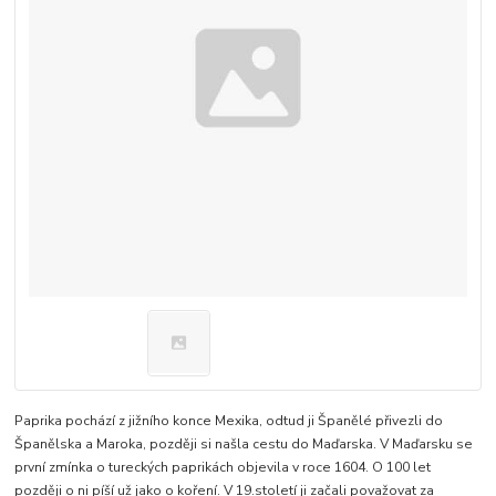
Paprika pochází z jižního konce Mexika, odtud ji Španělé přivezli do
Španělska a Maroka, později si našla cestu do Maďarska. V Maďarsku se
první zmínka o tureckých paprikách objevila v roce 1604. O 100 let
později o ni píší už jako o koření. V 19.století ji začali považovat za