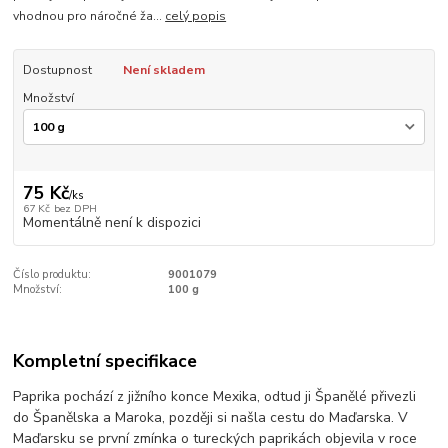
vhodnou pro náročné ža...
celý popis
Dostupnost
Není skladem
Množství
75 Kč
/
ks
67 Kč
bez DPH
Momentálně není k dispozici
Číslo produktu:
9001079
Množství:
100 g
Kompletní specifikace
Paprika pochází z jižního konce Mexika, odtud ji Španělé přivezli
do Španělska a Maroka, později si našla cestu do Maďarska. V
Maďarsku se první zmínka o tureckých paprikách objevila v roce