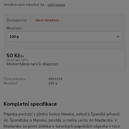
vhodnou pro náročné ža...
celý popis
Dostupnost
Není skladem
Množství
50 Kč
/
ks
45 Kč
bez DPH
Momentálně není k dispozici
Číslo produktu:
9001076
Množství:
100 g
Kompletní specifikace
Paprika pochází z jižního konce Mexika, odtud ji Španělé přivezli
do Španělska a Maroka, později si našla cestu do Maďarska. V
Maďarsku se první zmínka o tureckých paprikách objevila v roce