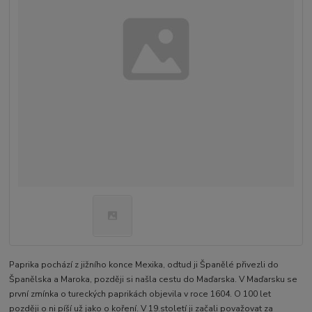
Paprika pochází z jižního konce Mexika, odtud ji Španělé přivezli do
Španělska a Maroka, později si našla cestu do Maďarska. V Maďarsku se
první zmínka o tureckých paprikách objevila v roce 1604. O 100 let
později o ni píší už jako o koření. V 19.století ji začali považovat za