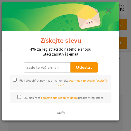
0
ks
CZK
za
0 Kč
Menu
Získejte slevu
Hledat
4% za registraci do našeho e shopu
Stačí zadat váš email
Úvod
KOŘENÍ
Jednodruhové
Paprika ostrá ASTA 80 ŠPANĚLSKÁ
Odeslat
Paprika ostrá ASTA 80
ŠPANĚLSKÁ
Přeji si odebírat novinky e-mailem dle
podmínek zpracování osobních
údajů
.
Souhlasím se
zpracováním osobních údajů
pro účely registrace.
Zavřít