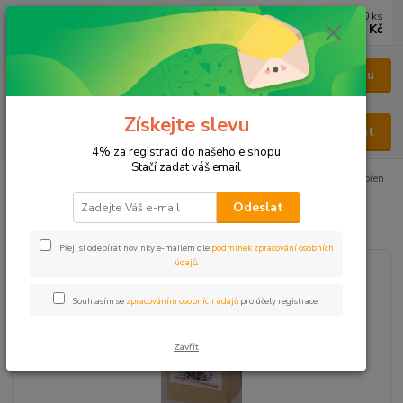
0
ks
CZK
za
0 Kč
Menu
Získejte slevu
Hledat
4% za registraci do našeho e shopu
Stačí zadat váš email
Úvod
BYLINY
BYLINY ŘEZANÉ
KOŘEN - RADIX
Nátržník kořen
Odeslat
Nátržník kořen
Přeji si odebírat novinky e-mailem dle
podmínek zpracování osobních
údajů
.
Souhlasím se
zpracováním osobních údajů
pro účely registrace.
Zavřít