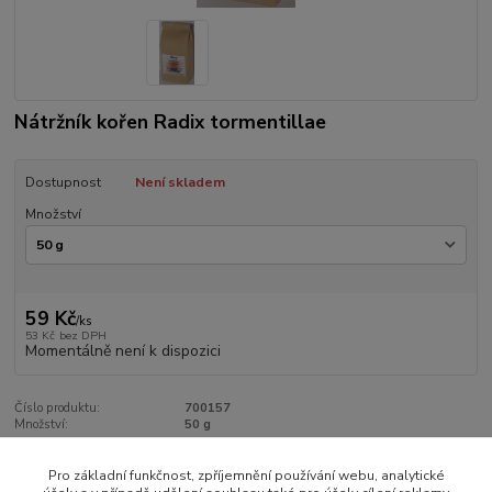
Nátržník kořen Radix tormentillae
Dostupnost
Není skladem
Množství
59 Kč
/
ks
53 Kč
bez DPH
Momentálně není k dispozici
Číslo produktu:
700157
Množství:
50 g
Pro základní funkčnost, zpříjemnění používání webu, analytické
Zboží zařazeno v kategoriích