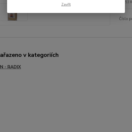
53 
Zavřít
Číslo p
zařazeno v kategoriích
N - RADIX