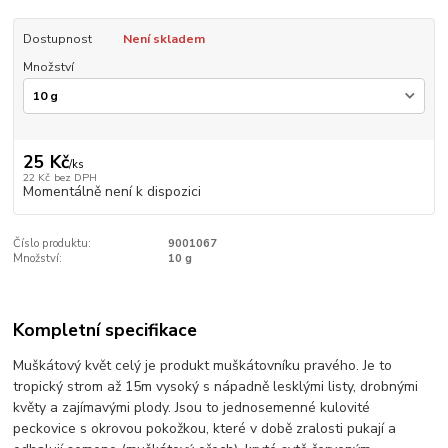
Dostupnost
Není skladem
Množství
25 Kč
/
ks
22 Kč
bez DPH
Momentálně není k dispozici
Číslo produktu:
9001067
Množství:
10 g
Kompletní specifikace
Muškátový květ celý je produkt muškátovníku pravého. Je to
tropický strom až 15m vysoký s nápadně lesklými listy, drobnými
květy a zajímavými plody. Jsou to jednosemenné kulovité
peckovice s okrovou pokožkou, které v době zralosti pukají a