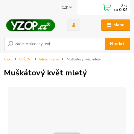
0
ks
CZK
za
0 Kč
Menu
Získejte slevu
Hledat
4% za registraci do našeho e shopu
Stačí zadat váš email
Úvod
KOŘENÍ
Jednodruhové
Muškátový květ mletý
Odeslat
Muškátový květ mletý
Přeji si odebírat novinky e-mailem dle
podmínek zpracování osobních
údajů
.
Souhlasím se
zpracováním osobních údajů
pro účely registrace.
Zavřít