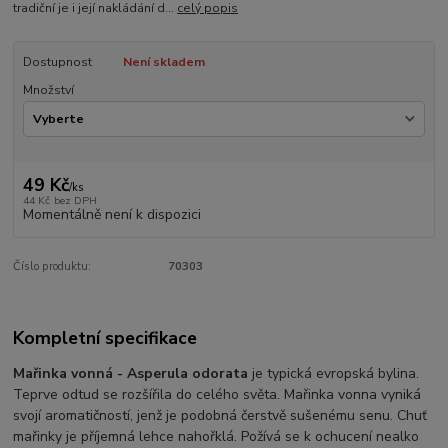
tradiční je i její nakládání d...
celý popis
Dostupnost
Není skladem
Množství
49 Kč
/
ks
44 Kč
bez DPH
Momentálně není k dispozici
Číslo produktu:
70303
Kompletní specifikace
Mařinka vonná - Asperula odorata
je typická evropská bylina.
Teprve odtud se rozšířila do celého světa. Mařinka vonna vyniká
svojí aromatičností, jenž je podobná čerstvě sušenému senu. Chuť
mařinky je příjemná lehce nahořklá. Požívá se k ochucení nealko