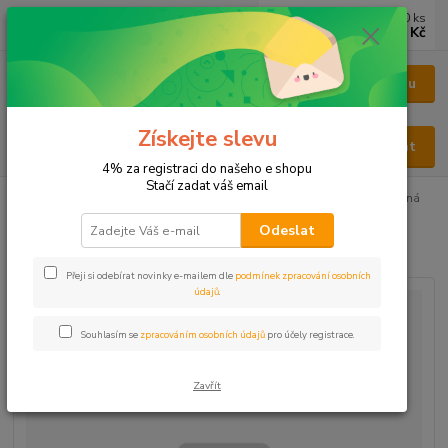
0
ks
CZK
za
0 Kč
Menu
Získejte slevu
Hledat
4% za registraci do našeho e shopu
Stačí zadat váš email
Úvod
BYLINY
BYLINY ŘEZANÉ
NAŤ - HERBA
Mařinka vonná
Odeslat
Mařinka vonná
Přeji si odebírat novinky e-mailem dle
podmínek zpracování osobních
údajů
.
Souhlasím se
zpracováním osobních údajů
pro účely registrace.
Zavřít