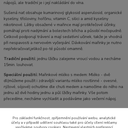
nápojů, ale tradiční je i její nakládání do vína.
Sušená nať obsahuje kumarinový glykosid asperulosid, organické
kyseliny, třísloviny, hořčinu, vitamin C, silici a amid kyseliny
nikotinové. Látky obsažené v mařince mají protikřečové účinky,
pomáhají proti nadýmání a bolestech břicha a působí močopudně.
Celkově podporují trávení a mají sedatívní učinek, takže je vhodná
při nespavosti a nervovém vyčerpání. Dávkování mařinky je nutno
nepřekračovat,jelikož po-té působí omamně.
Tradiční použití:
jednu lžičku zalejeme vroucí vodou a necháme
15min. louhovat.
Speciální použití:
Mařinkové mléko s medem: Mléko - dvě
dl(můžeme použít i zdravější variantu mléko rostlinné - ovesné,
rýžové, sójové) ochutíme dle chuti medem a namočíme do něho na
jednu až dvě hodiny jednu a půl lžičky mařinky. Vše potom
přecedíme, necháme vychladit a podáváme jako večerní nápoj.
Pro základní funkčnost, zpříjemnění používání webu, analytické
Zboží zařazeno v kategoriích
účely a v případě udělení souhlasu také pro účely cílení reklamy
využíváme soubory cookies. Nastavení vlastních preferencí