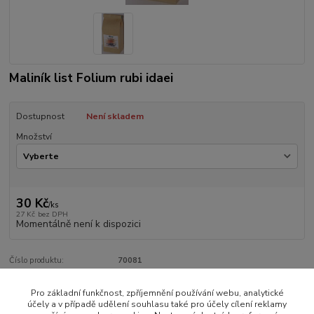
Maliník list Folium rubi idaei
Dostupnost
Není skladem
Množství
30 Kč
/
ks
27 Kč
bez DPH
Momentálně není k dispozici
Číslo produktu:
70081
Pro základní funkčnost, zpříjemnění používání webu, analytické
Zboží zařazeno v kategoriích
účely a v případě udělení souhlasu také pro účely cílení reklamy