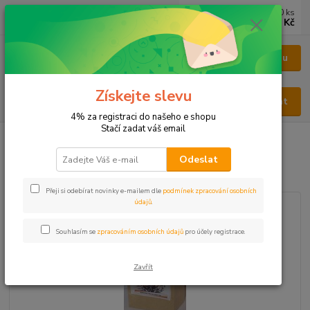
0
ks
CZK
za
0 Kč
Menu
Získejte slevu
Hledat
4% za registraci do našeho e shopu
Stačí zadat váš email
Úvod
BYLINY
BYLINY ŘEZANÉ
LIST - FOLIUM
Maliník list
Odeslat
Maliník list
Přeji si odebírat novinky e-mailem dle
podmínek zpracování osobních
údajů
.
Souhlasím se
zpracováním osobních údajů
pro účely registrace.
Zavřít