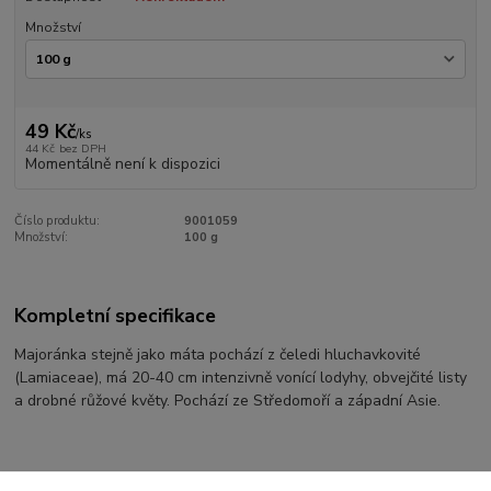
Množství
49 Kč
/
ks
44 Kč
bez DPH
Momentálně není k dispozici
Číslo produktu:
9001059
Množství:
100 g
Kompletní specifikace
Majoránka stejně jako máta pochází z čeledi hluchavkovité
(Lamiaceae), má 20-40 cm intenzivně vonící lodyhy, obvejčité listy
a drobné růžové květy. Pochází ze Středomoří a západní Asie.
Zboží zařazeno v kategoriích