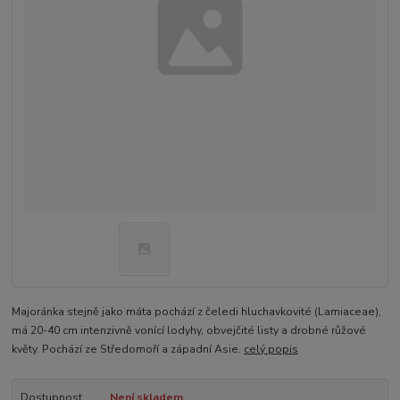
Majoránka stejně jako máta pochází z čeledi hluchavkovité (Lamiaceae),
má 20-40 cm intenzivně vonící lodyhy, obvejčité listy a drobné růžové
květy. Pochází ze Středomoří a západní Asie.
celý popis
Dostupnost
Není skladem