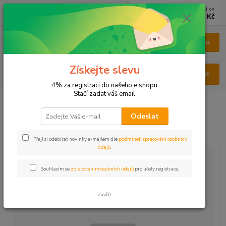
0
ks
CZK
za
0 Kč
Menu
Získejte slevu
Hledat
4% za registraci do našeho e shopu
Stačí zadat váš email
Úvod
BYLINY
BYLINY ŘEZANÉ
NAŤ - HERBA
Majoránka
Odeslat
Majoránka
Přeji si odebírat novinky e-mailem dle
podmínek zpracování osobních
údajů
.
Souhlasím se
zpracováním osobních údajů
pro účely registrace.
Zavřít