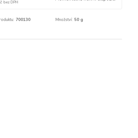
Kč
bez DPH
roduktu:
700130
Množství:
50 g