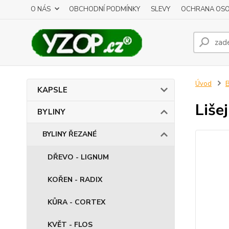
O NÁS
OBCHODNÍ PODMÍNKY
SLEVY
OCHRANA OSO
Úvod
B
KAPSLE
Liše
BYLINY
BYLINY ŘEZANÉ
DŘEVO - LIGNUM
KOŘEN - RADIX
KŮRA - CORTEX
KVĚT - FLOS