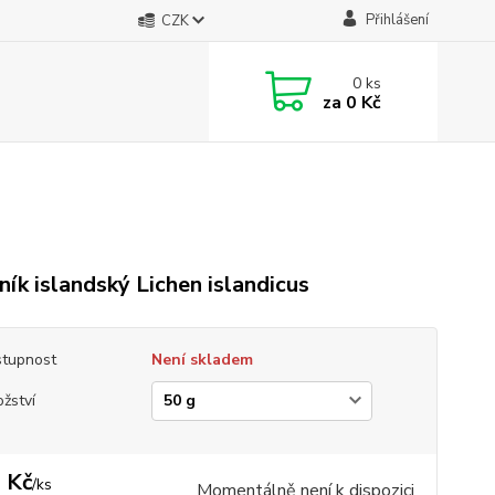
Přihlášení
CZK
0
ks
za
0 Kč
jník islandský Lichen islandicus
tupnost
Není skladem
žství
 Kč
/
ks
Momentálně není k dispozici