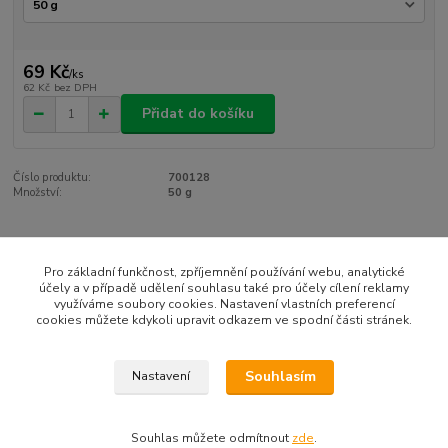
69 Kč
/
ks
62 Kč
bez DPH
Přidat do košíku
Číslo produktu:
700128
Množství:
50 g
Zboží zařazeno v kategoriích
Pro základní funkčnost, zpříjemnění používání webu, analytické
Jednodruhové
účely a v případě udělení souhlasu také pro účely cílení reklamy
využíváme soubory cookies. Nastavení vlastních preferencí
KVĚT - FLOS
cookies můžete kdykoli upravit odkazem ve spodní části stránek.
Souhlasím
Nastavení
Souhlas můžete odmítnout
zde
.