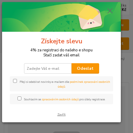
0
ks
CZK
za
0 Kč
Menu
Získejte slevu
Hledat
4% za registraci do našeho e shopu
Stačí zadat váš email
Úvod
BYLINY
BYLINY ŘEZANÉ
KVĚT - FLOS
Lípa květ řezaný
Odeslat
Lípa květ řezaný
Přeji si odebírat novinky e-mailem dle
podmínek zpracování osobních
údajů
.
Souhlasím se
zpracováním osobních údajů
pro účely registrace.
Zavřít