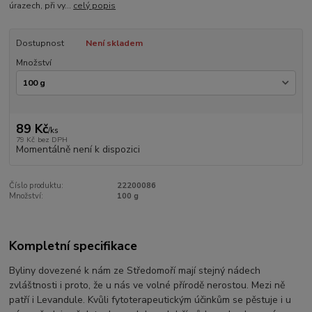
úrazech, při vy...
celý popis
Dostupnost
Není skladem
Množství
89 Kč
/
ks
79 Kč
bez DPH
Momentálně není k dispozici
Číslo produktu:
22200086
Množství:
100 g
Kompletní specifikace
Byliny dovezené k nám ze Středomoří mají stejný nádech
zvláštnosti i proto, že u nás ve volné přírodě nerostou. Mezi ně
patří i Levandule. Kvůli fytoterapeutickým účinkům se pěstuje i u