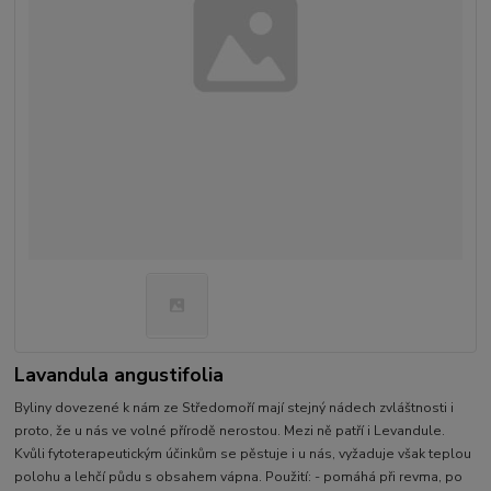
Lavandula angustifolia
Byliny dovezené k nám ze Středomoří mají stejný nádech zvláštnosti i
proto, že u nás ve volné přírodě nerostou. Mezi ně patří i Levandule.
Kvůli fytoterapeutickým účinkům se pěstuje i u nás, vyžaduje však teplou
polohu a lehčí půdu s obsahem vápna. Použití: - pomáhá při revma, po