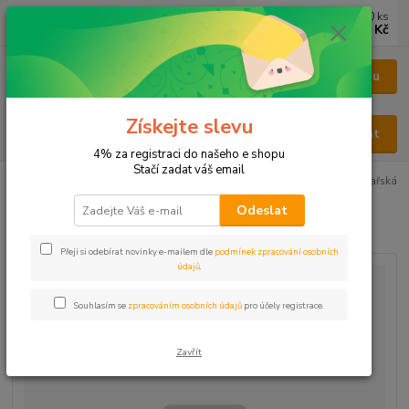
0
ks
CZK
za
0 Kč
Menu
Získejte slevu
Hledat
4% za registraci do našeho e shopu
Stačí zadat váš email
Úvod
BYLINY
BYLINY ŘEZANÉ
KVĚT - FLOS
Levandule lékařská
Odeslat
Levandule lékařská
Přeji si odebírat novinky e-mailem dle
podmínek zpracování osobních
údajů
.
Souhlasím se
zpracováním osobních údajů
pro účely registrace.
Zavřít