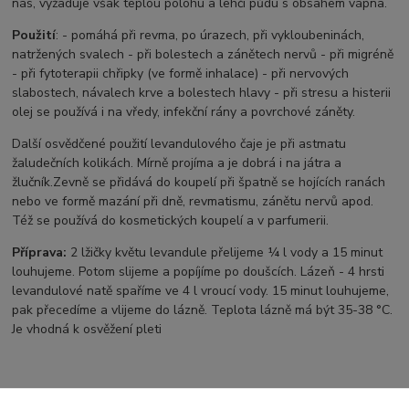
nás, vyžaduje však teplou polohu a lehčí půdu s obsahem vápna.
Použití
: - pomáhá při revma, po úrazech, při vykloubeninách,
natržených svalech - při bolestech a zánětech nervů - při migréně
- při fytoterapii chřipky (ve formě inhalace) - při nervových
slabostech, návalech krve a bolestech hlavy - při stresu a histerii
olej se používá i na vředy, infekční rány a povrchové záněty.
Další osvědčené použití levandulového čaje je při astmatu
žaludečních kolikách. Mírně projíma a je dobrá i na játra a
žlučník.Zevně se přidává do koupelí při špatně se hojících ranách
nebo ve formě mazání při dně, revmatismu, zánětu nervů apod.
Též se používá do kosmetických koupelí a v parfumerii.
Příprava:
2 lžičky květu levandule přelijeme ¼ l vody a 15 minut
louhujeme. Potom slijeme a popíjíme po doušcích. Lázeň - 4 hrsti
levandulové natě spaříme ve 4 l vroucí vody. 15 minut louhujeme,
pak přecedíme a vlijeme do lázně. Teplota lázně má být 35-38 °C.
Je vhodná k osvěžení pleti
Zboží zařazeno v kategoriích