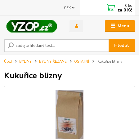
0
ks
CZK
za
0 Kč
Menu
Získejte slevu
Hledat
4% za registraci do našeho e shopu
Stačí zadat váš email
Úvod
BYLINY
BYLINY ŘEZANÉ
OSTATNÍ
Kukuřice blizny
Odeslat
Kukuřice blizny
Přeji si odebírat novinky e-mailem dle
podmínek zpracování osobních
údajů
.
Souhlasím se
zpracováním osobních údajů
pro účely registrace.
Zavřít