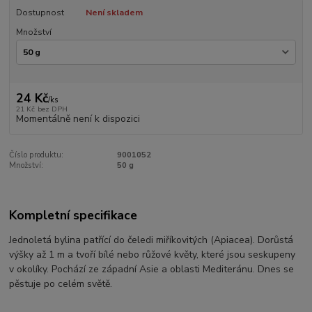
Dostupnost
Není skladem
Množství
24 Kč
/
ks
21 Kč
bez DPH
Momentálně není k dispozici
Číslo produktu:
9001052
Množství:
50 g
Kompletní specifikace
Jednoletá bylina patřící do čeledi miříkovitých (Apiacea). Dorůstá
výšky až 1 m a tvoří bílé nebo růžové květy, které jsou seskupeny
v okolíky. Pochází ze západní Asie a oblasti Mediteránu. Dnes se
pěstuje po celém světě.