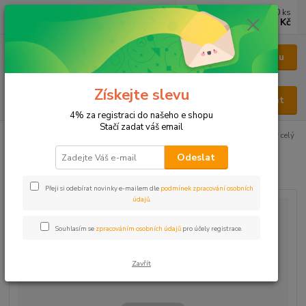
0
ks
CZK
za
0 Kč
Menu
Získejte slevu
Hledat
4% za registraci do našeho e shopu
Stačí zadat váš email
Úvod
BYLINY
BYLINY ŘEZANÉ
SEMENA - SEMEN
Koriandr celý
Odeslat
Koriandr celý
Přeji si odebírat novinky e-mailem dle
podmínek zpracování osobních
údajů
.
Souhlasím se
zpracováním osobních údajů
pro účely registrace.
Zavřít