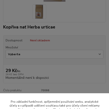
Kopřiva nať Herba urticae
Dostupnost
Není skladem
Množství
29 Kč
/
ks
26 Kč
bez DPH
Momentálně není k dispozici
Číslo produktu:
70066
Pro základní funkčnost, zpříjemnění používání webu, analytické
Zboží zařazeno v kategoriích
účely a v případě udělení souhlasu také pro účely cílení reklamy