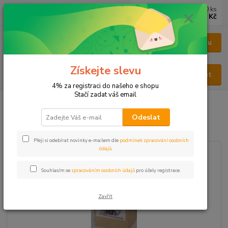
0
ks
CZK
za
0 Kč
Menu
Získejte slevu
Hledat
4% za registraci do našeho e shopu
Stačí zadat váš email
Úvod
BYLINY
BYLINY ŘEZANÉ
NAŤ - HERBA
Kopřiva nať
Odeslat
Kopřiva nať
Přeji si odebírat novinky e-mailem dle
podmínek zpracování osobních
údajů
.
Souhlasím se
zpracováním osobních údajů
pro účely registrace.
Zavřít