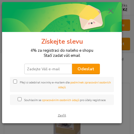
0
ks
CZK
za
0 Kč
Menu
Získejte slevu
Hledat
4% za registraci do našeho e shopu
Stačí zadat váš email
Úvod
BYLINY
BYLINY ŘEZANÉ
SEMENA - SEMEN
Kopr plod
Odeslat
Kopr plod
Přeji si odebírat novinky e-mailem dle
podmínek zpracování osobních
údajů
.
Souhlasím se
zpracováním osobních údajů
pro účely registrace.
Zavřít