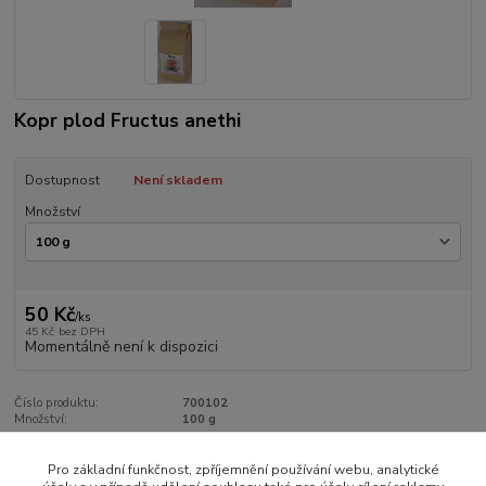
Kopr plod Fructus anethi
Dostupnost
Není skladem
Množství
50 Kč
/
ks
45 Kč
bez DPH
Momentálně není k dispozici
Číslo produktu:
700102
Množství:
100 g
Pro základní funkčnost, zpříjemnění používání webu, analytické
Zboží zařazeno v kategoriích