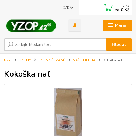
0
ks
CZK
za
0 Kč
Menu
Získejte slevu
Hledat
4% za registraci do našeho e shopu
Stačí zadat váš email
Úvod
BYLINY
BYLINY ŘEZANÉ
NAŤ - HERBA
Kokoška nať
Odeslat
Kokoška nať
Přeji si odebírat novinky e-mailem dle
podmínek zpracování osobních
údajů
.
Souhlasím se
zpracováním osobních údajů
pro účely registrace.
Zavřít