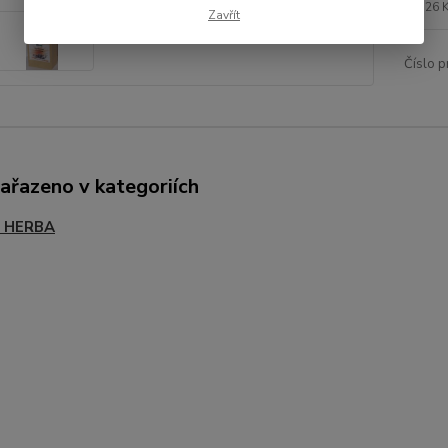
26 
Zavřít
Číslo p
zařazeno v kategoriích
- HERBA