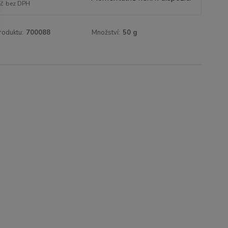
Kč
bez DPH
roduktu:
700088
Množství:
50 g