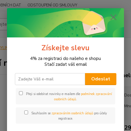
BNÍCH DAT
ODSTOUPENÍ OD SMLOUVY
Hledat
Získejte slevu
YLINY
BYLINY ŘEZANÉ
NAŤ - HERBA
Jmelí nať
4% za registraci do našeho e shopu
í nať
Stačí zadat váš email
Jmel
Odeslat
Přeji si odebírat novinky e-mailem dle
podmínek zpracování
Dos
osobních údajů
.
Mno
Souhlasím se
zpracováním osobních údajů
pro účely
registrace.
29