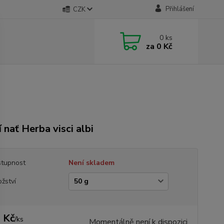
Přihlášení
CZK
0
ks
za
0 Kč
í nať Herba visci albi
tupnost
Není skladem
žství
 Kč
/
ks
Momentálně není k dispozici