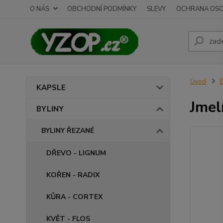
O NÁS
OBCHODNÍ PODMÍNKY
SLEVY
OCHRANA OSO
Úvod
B
KAPSLE
Jmel
BYLINY
BYLINY ŘEZANÉ
DŘEVO - LIGNUM
KOŘEN - RADIX
KŮRA - CORTEX
KVĚT - FLOS