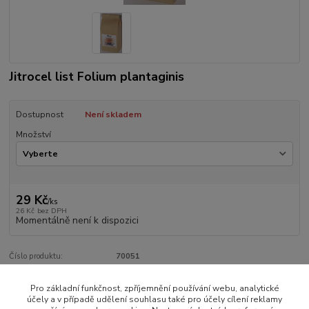
Jitrocel list Folium plantaginis
Dostupnost
Není skladem
Množství
29 Kč
/
ks
26 Kč
bez DPH
Momentálně není k dispozici
Číslo produktu:
70051
Pro základní funkčnost, zpříjemnění používání webu, analytické
Zboží zařazeno v kategoriích
účely a v případě udělení souhlasu také pro účely cílení reklamy