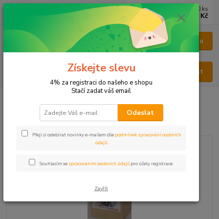
0
ks
CZK
za
0 Kč
Menu
Získejte slevu
Hledat
4% za registraci do našeho e shopu
Stačí zadat váš email
Úvod
BYLINY
BYLINY ŘEZANÉ
LIST - FOLIUM
Jitrocel list
Odeslat
Jitrocel list
Přeji si odebírat novinky e-mailem dle
podmínek zpracování osobních
údajů
.
Souhlasím se
zpracováním osobních údajů
pro účely registrace.
Zavřít