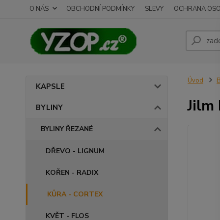
O NÁS
OBCHODNÍ PODMÍNKY
SLEVY
OCHRANA OSO
Úvod
B
KAPSLE
Jilm
BYLINY
BYLINY ŘEZANÉ
DŘEVO - LIGNUM
KOŘEN - RADIX
KŮRA - CORTEX
KVĚT - FLOS