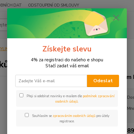
BNÍCH DAT
ODSTOUPENÍ OD SMLOUVY
Hledat
Získejte slevu
YLINY
BYLINY ŘEZANÉ
KŮRA - CORTEX
Jilm kůra
4% za registraci do našeho e shopu
 kůra
Stačí zadat váš email
Jilm
Odeslat
Přeji si odebírat novinky e-mailem dle
podmínek zpracování
Dos
osobních údajů
.
Mno
Souhlasím se
zpracováním osobních údajů
pro účely
registrace.
89