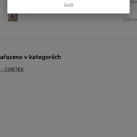
79 
Zavřít
Číslo p
zařazeno v kategoriích
 - CORTEX