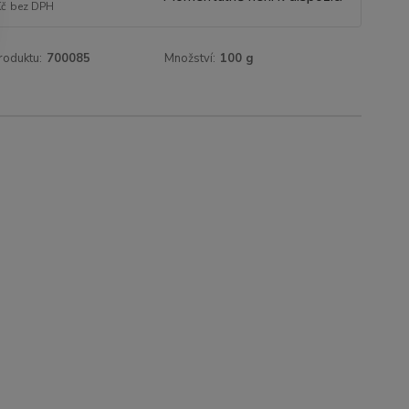
Kč
bez DPH
roduktu:
700085
Množství:
100 g