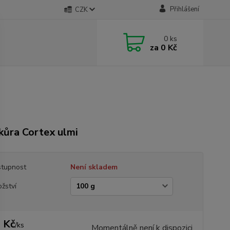
Přihlášení
CZK
0
ks
za
0 Kč
 kůra Cortex ulmi
tupnost
Není skladem
žství
 Kč
/
ks
Momentálně není k dispozici