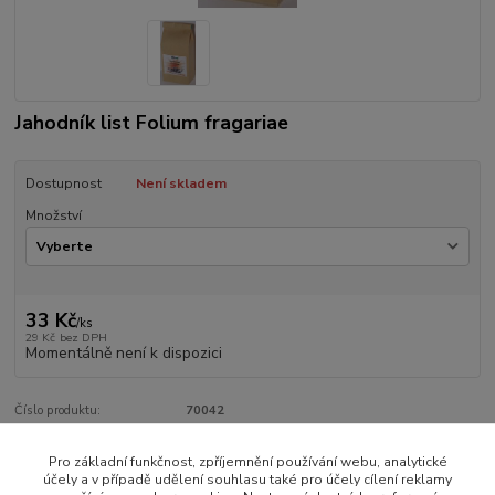
Jahodník list Folium fragariae
Dostupnost
Není skladem
Množství
33 Kč
/
ks
29 Kč
bez DPH
Momentálně není k dispozici
Číslo produktu:
70042
Pro základní funkčnost, zpříjemnění používání webu, analytické
Zboží zařazeno v kategoriích
účely a v případě udělení souhlasu také pro účely cílení reklamy