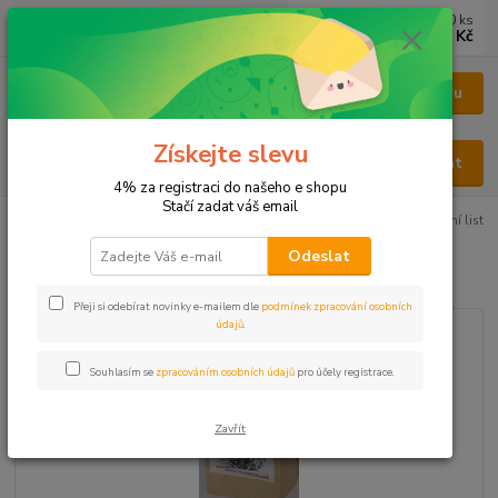
0
ks
CZK
za
0 Kč
Menu
Získejte slevu
Hledat
4% za registraci do našeho e shopu
Stačí zadat váš email
Úvod
BYLINY
BYLINY ŘEZANÉ
LIST - FOLIUM
Jahodník lesní list
Odeslat
Jahodník lesní list
Přeji si odebírat novinky e-mailem dle
podmínek zpracování osobních
údajů
.
Souhlasím se
zpracováním osobních údajů
pro účely registrace.
Zavřít