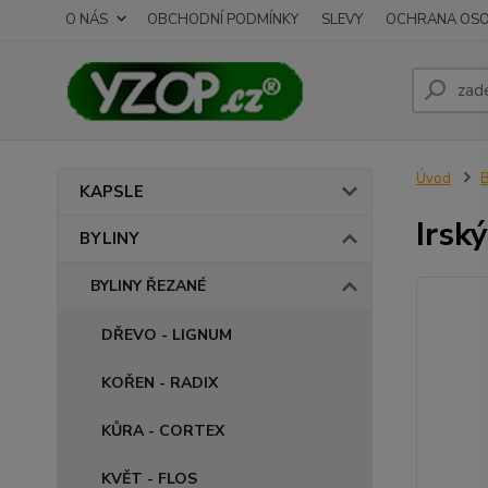
O NÁS
OBCHODNÍ PODMÍNKY
SLEVY
OCHRANA OSO
Úvod
B
KAPSLE
Irsk
BYLINY
BYLINY ŘEZANÉ
DŘEVO - LIGNUM
KOŘEN - RADIX
KŮRA - CORTEX
KVĚT - FLOS