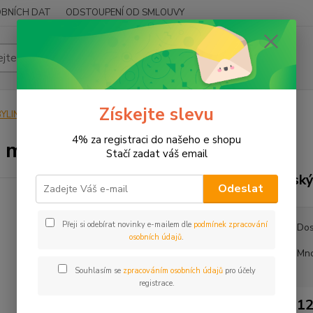
BNÍCH DAT
ODSTOUPENÍ OD SMLOUVY
Hledat
Získejte slevu
YLINY
BYLINY ŘEZANÉ
OSTATNÍ
Irský mech (carragen)
4% za registraci do našeho e shopu
ý mech (carragen)
Stačí zadat váš email
Irsk
Odeslat
Přeji si odebírat novinky e-mailem dle
podmínek zpracování
Dos
osobních údajů
.
Mno
Souhlasím se
zpracováním osobních údajů
pro účely
registrace.
12