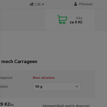
Přihlášení
CZK
0
ks
za
0 Kč
ý mech Carrageen
tupnost
Není skladem
žství
9 Kč
/
ks
Momentálně není k dispozici