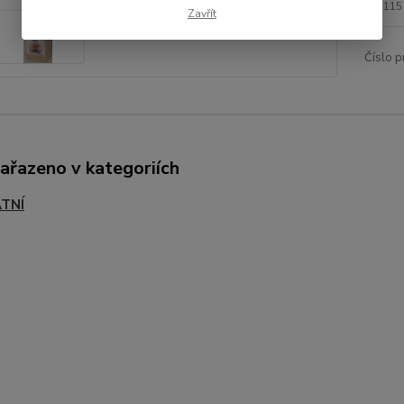
115
Zavřít
Číslo p
zařazeno v kategoriích
TNÍ