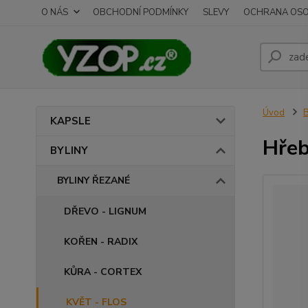
O NÁS
OBCHODNÍ PODMÍNKY
SLEVY
OCHRANA OSO
Úvod
B
KAPSLE
Hřeb
BYLINY
BYLINY ŘEZANÉ
DŘEVO - LIGNUM
KOŘEN - RADIX
KŮRA - CORTEX
KVĚT - FLOS