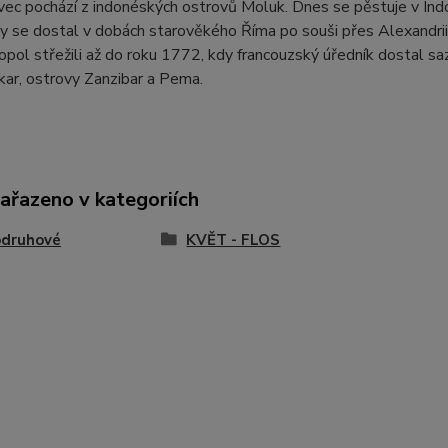
ec pochází z indonéských ostrovů Moluk. Dnes se pěstuje v Indoné
 se dostal v dobách starověkého Říma po souši přes Alexandrii.
pol střežili až do roku 1772, kdy francouzský úředník dostal saz
ar, ostrovy Zanzibar a Pema.
zařazeno v kategoriích
odruhové
KVĚT - FLOS