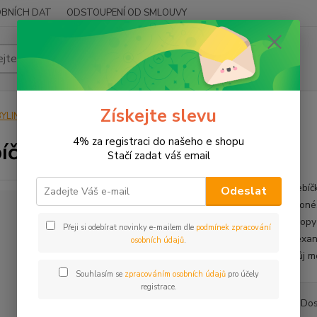
BNÍCH DAT
ODSTOUPENÍ OD SMLOUVY
Hledat
Získejte slevu
YLINY
BYLINY ŘEZANÉ
KVĚT - FLOS
Hřebíček celý
4% za registraci do našeho e shopu
íček celý
Stačí zadat váš email
Hřebíč
Odeslat
Indonés
Evropy
Přeji si odebírat novinky e-mailem dle
podmínek zpracování
Alexand
osobních údajů
.
Svůj mo
Souhlasím se
zpracováním osobních údajů
pro účely
registrace.
Dos