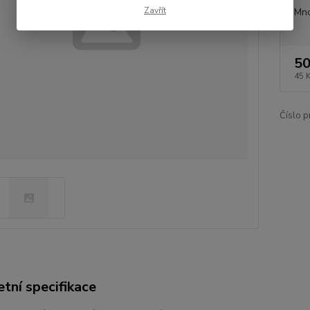
Zavřít
Mno
50
45 
Číslo p
tní specifikace