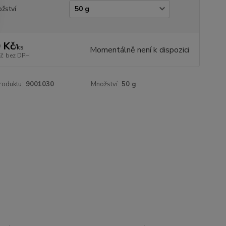
žství
 Kč
/
ks
Momentálně není k dispozici
Kč
bez DPH
roduktu:
9001030
Množství:
50 g