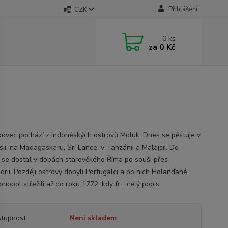
Přihlášení
CZK
0
ks
za
0 Kč
kovec pochází z indonéských ostrovů Moluk. Dnes se pěstuje v
ii, na Madagaskaru, Srí Lance, v Tanzánii a Malajsii. Do
 se dostal v dobách starověkého Říma po souši přes
rii. Později ostrovy dobyli Portugalci a po nich Holanďané.
nopol střežili až do roku 1772, kdy fr...
celý popis
tupnost
Není skladem