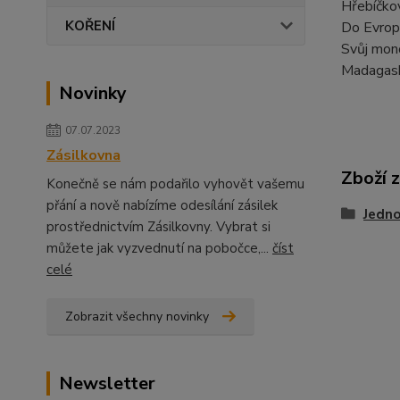
Hřebíčkov
KOŘENÍ
Do Evropy
Svůj mono
Madagask
Novinky
07.07.2023
Zásilkovna
Zboží 
Konečně se nám podařilo vyhovět vašemu
přání a nově nabízíme odesílání zásilek
Jedn
prostřednictvím Zásilkovny. Vybrat si
můžete jak vyzvednutí na pobočce,...
číst
celé
Zobrazit všechny novinky
Newsletter