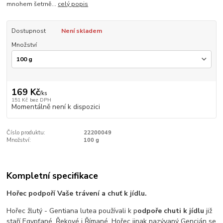
mnohem šetrně...
celý popis
Dostupnost
Není skladem
Množství
169 Kč
/
ks
151 Kč
bez DPH
Momentálně není k dispozici
Číslo produktu:
22200049
Množství:
100 g
Kompletní specifikace
Hořec podpoří Vaše trávení a chuť k jídlu.
Hořec žlutý - Gentiana lutea používali k p
odpoře chuti k jídlu
již
staří Egypťané, Řekové i Římané. Hořec jinak nazývaný Gencián se