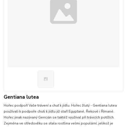
Gentiana lutea
Hořec podpoří Vaše trávení a chuť k jídlu. Hořec žlutý - Gentiana lutea
používali k podpoře chuti k jídlu již staří Egypťané, Řekové i Římané.
Hořec jinak nazývaný Gencián se taktéž využíval při trávicích potížích.
Zejména ve středověku se stala rostlina velmi populární, jelikož je