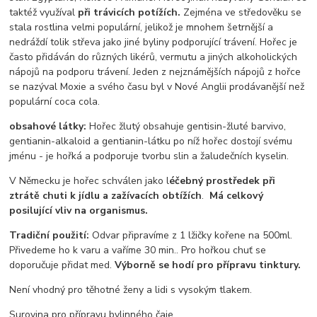
taktéž využíval
při trávicích potížích.
Zejména ve středověku se
stala rostlina velmi populární, jelikož je mnohem šetrnější a
nedráždí tolik střeva jako jiné byliny podporující trávení. Hořec je
často přidáván do různých likérů, vermutu a jiných alkoholických
nápojů na podporu trávení. Jeden z nejznámějších nápojů z hořce
se nazýval Moxie a svého času byl v Nové Anglii prodávanější než
populární coca cola.
obsahové látky:
Hořec žlutý obsahuje gentisin-žluté barvivo,
gentianin-alkaloid a gentianin-látku po níž hořec dostojí svému
jménu - je hořká a podporuje tvorbu slin a žaludečních kyselin.
V Německu je hořec schválen jako l
éčebný prostředek při
ztrátě chuti k jídlu a zažívacích obtížích
.
Má celkový
posilující vliv na organismus.
Tradiční použití:
Odvar připravíme z 1 lžičky kořene na 500ml.
Přivedeme ho k varu a vaříme 30 min.. Pro hořkou chuť se
doporučuje přidat med.
Výborně se hodí pro přípravu tinktury.
Není vhodný pro těhotné ženy a lidi s vysokým tlakem.
Surovina pro přípravu bylinného čaje