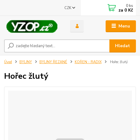
0
ks
CZK
za
0 Kč
Menu
Získejte slevu
Hledat
4% za registraci do našeho e shopu
Stačí zadat váš email
Úvod
BYLINY
BYLINY ŘEZANÉ
KOŘEN - RADIX
Hořec žlutý
Odeslat
Hořec žlutý
Přeji si odebírat novinky e-mailem dle
podmínek zpracování osobních
údajů
.
Souhlasím se
zpracováním osobních údajů
pro účely registrace.
Zavřít